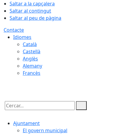
Saltar a la capçalera
Saltar al contingut
Saltar al peu de pàgina
Contacte
Idiomes
Català
Castellà
Anglès
Alemany
Francès
08.08.2026 | 09:31
Cercar:
Ajuntament
El govern municipal