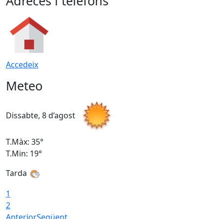
Adreces i telèfons
Accedeix
Meteo
Dissabte, 8 d’agost
D
T.Màx: 35°
T
T.Min: 19°
T
Tarda
1
2
Anterior
Següent