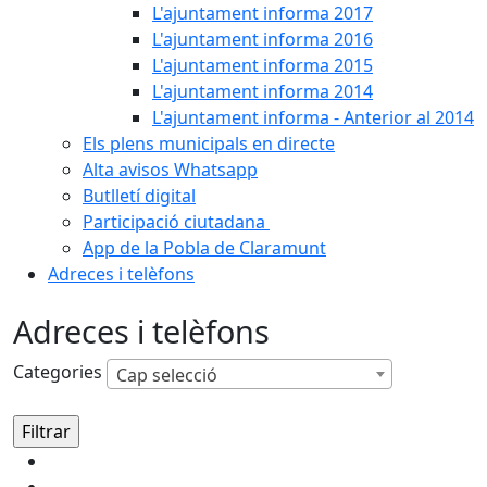
L'ajuntament informa 2017
L'ajuntament informa 2016
L'ajuntament informa 2015
L'ajuntament informa 2014
L'ajuntament informa - Anterior al 2014
Els plens municipals en directe
Alta avisos Whatsapp
Butlletí digital
Participació ciutadana
App de la Pobla de Claramunt
Adreces i telèfons
Adreces i telèfons
Categories
Cap selecció