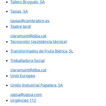
Tallers Brugués, SA
Tasias, SA
tasias@cambrabcn.es
Teatre Jardí
claramunt@diba.cat
Tecnocolor (assistència tècnica)
Transformados de Fruta Ibérica, SL
Treballadora Social
claramunt@diba.cat
Unió Europea
Unió Europea
Unión Industrial Papelera, SA
uipsa@uipsa.com
Urgències 112
Urgències 112