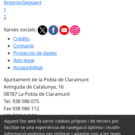
Anterior
Següent
1
2
Xarxes socials:
Crèdits
Contacte
Protecció de dades
Avís legal
Accessibilitat
Ajuntament de la Pobla de Claramunt
Avinguda de Catalunya, 16
08787 La Pobla de Claramunt
Tel. 938 086 075
Fax 938 086 112
NIF P0816400F
Aquest lloc web fa servir cookies pròpies i de tercers per
Amb la col·laboració de:
facilitar-te una experiència de navegació òptima i recollir
informació anònima per millorar i adaptar-nos a les teves