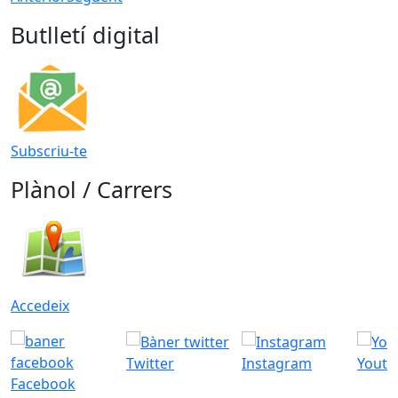
Butlletí digital
Subscriu-te
Plànol / Carrers
Accedeix
Twitter
Instagram
Youtu
Facebook