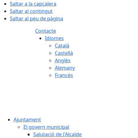
Saltar a la capçalera
Saltar al contingut
Saltar al peu de pàgina
Contacte
Idiomes
Català
Castellà
Anglès
Alemany
Francès
08.08.2026 | 16:49
Ajuntament
El govern municipal
Salutació de l'Alcalde