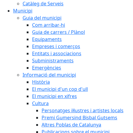
Catàleg de Serveis
Municipi
Guia del municipi
Com arribar-hi
Guia de carrers / Plànol
Equipaments
Empreses i comerços
Entitats i associacions
Subministraments
Emergències
Informació del municipi
Història
El municipi d'un cop d'ull
El municipi en xifres
Cultura
Personatges il·lustres i artistes locals
Premi Gumersind Bisbal Gutsems
Altres Poblas de Catalunya
Publicacions sobre el municipi