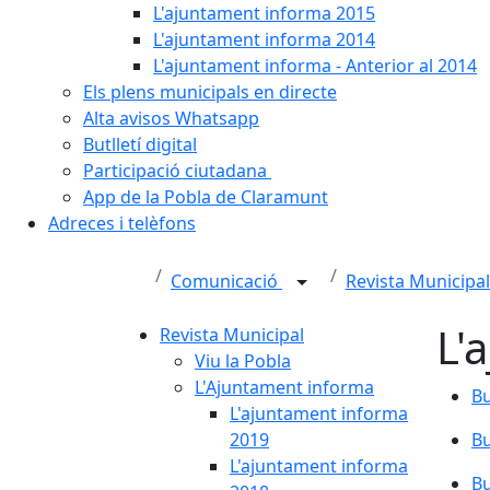
L'ajuntament informa 2015
L'ajuntament informa 2014
L'ajuntament informa - Anterior al 2014
Els plens municipals en directe
Alta avisos Whatsapp
Butlletí digital
Participació ciutadana
App de la Pobla de Claramunt
Adreces i telèfons
Comunicació
Revista Municipa
L'
Revista Municipal
Viu la Pobla
L'Ajuntament informa
Bu
L'ajuntament informa
2019
Bu
L'ajuntament informa
Bu