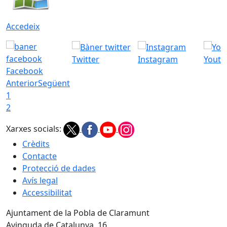
Accedeix
Twitter
Instagram
Youtu
Facebook
Anterior
Següent
1
2
Xarxes socials:
Crèdits
Contacte
Protecció de dades
Avís legal
Accessibilitat
Ajuntament de la Pobla de Claramunt
Avinguda de Catalunya, 16