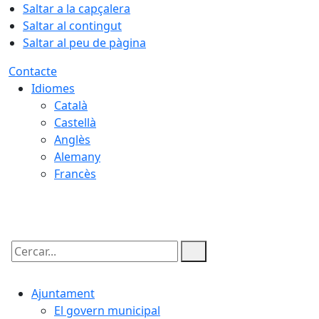
Saltar a la capçalera
Saltar al contingut
Saltar al peu de pàgina
Contacte
Idiomes
Català
Castellà
Anglès
Alemany
Francès
07.08.2026 | 17:02
Cercar:
Ajuntament
El govern municipal