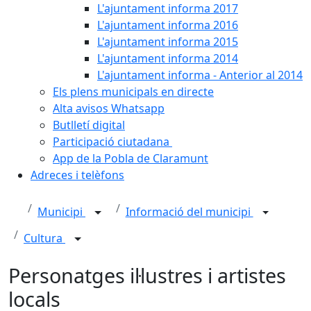
L'ajuntament informa 2017
L'ajuntament informa 2016
L'ajuntament informa 2015
L'ajuntament informa 2014
L'ajuntament informa - Anterior al 2014
Els plens municipals en directe
Alta avisos Whatsapp
Butlletí digital
Participació ciutadana
App de la Pobla de Claramunt
Adreces i telèfons
Municipi
Informació del municipi
Cultura
Personatges il·lustres i artistes
locals