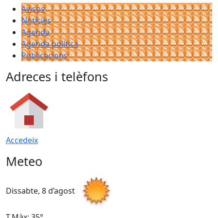
Avisos
Notícies
Agenda
Agenda política
Publicacions
Adreces i telèfons
Accedeix
Meteo
Dissabte, 8 d’agost
D
T.Màx: 35°
T