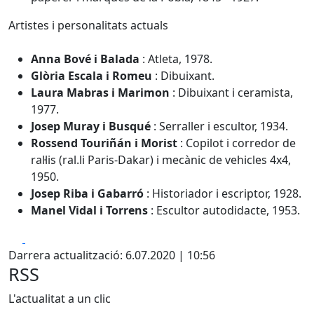
Artistes i personalitats actuals
Anna Bové i Balada
: Atleta, 1978.
Glòria Escala i Romeu
: Dibuixant.
Laura Mabras i Marimon
: Dibuixant i ceramista,
1977.
Josep Muray i Busqué
: Serraller i escultor, 1934.
Rossend Touriñán i Morist
: Copilot i corredor de
ral·lis (ral.li Paris-Dakar) i mecànic de vehicles 4x4,
1950.
Josep Riba i Gabarró
: Historiador i escriptor, 1928.
Manel Vidal i Torrens
: Escultor autodidacte, 1953.
Facebook
X
Darrera actualització: 6.07.2020 | 10:56
RSS
L'actualitat a un clic