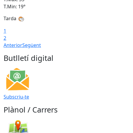
T.Min: 19°
T
Tarda
1
2
Anterior
Següent
Butlletí digital
Subscriu-te
Plànol / Carrers