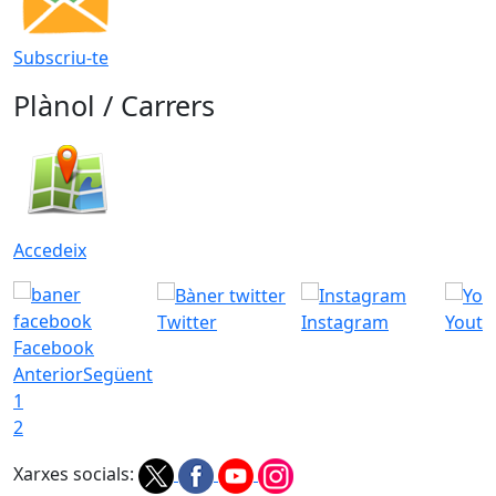
Subscriu-te
Plànol / Carrers
Accedeix
Twitter
Instagram
Youtu
Facebook
Anterior
Següent
1
2
Xarxes socials: