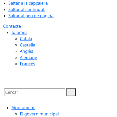
Saltar a la capçalera
Saltar al contingut
Saltar al peu de pàgina
Contacte
Idiomes
Català
Castellà
Anglès
Alemany
Francès
06.08.2026 | 17:37
Cercar:
Ajuntament
El govern municipal