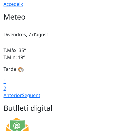
Accedeix
Meteo
Divendres, 7 d’agost
D
T.Màx: 35°
T
T.Min: 19°
T
Tarda
T
1
2
Anterior
Següent
Butlletí digital