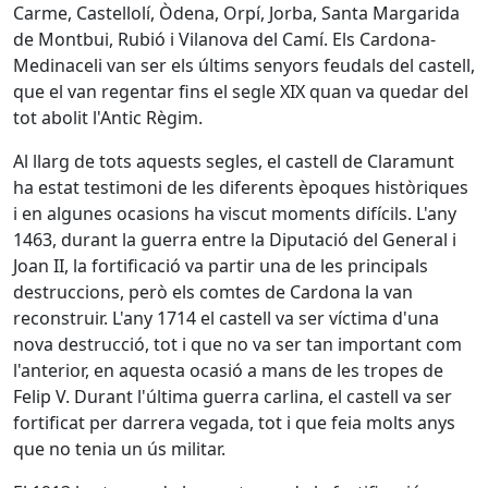
Carme, Castellolí, Òdena, Orpí, Jorba, Santa Margarida
de Montbui, Rubió i Vilanova del Camí. Els Cardona-
Medinaceli van ser els últims senyors feudals del castell,
que el van regentar fins el segle XIX quan va quedar del
tot abolit l'Antic Règim.
Al llarg de tots aquests segles, el castell de Claramunt
ha estat testimoni de les diferents èpoques històriques
i en algunes ocasions ha viscut moments difícils. L'any
1463, durant la guerra entre la Diputació del General i
Joan II, la fortificació va partir una de les principals
destruccions, però els comtes de Cardona la van
reconstruir. L'any 1714 el castell va ser víctima d'una
nova destrucció, tot i que no va ser tan important com
l'anterior, en aquesta ocasió a mans de les tropes de
Felip V. Durant l'última guerra carlina, el castell va ser
fortificat per darrera vegada, tot i que feia molts anys
que no tenia un ús militar.