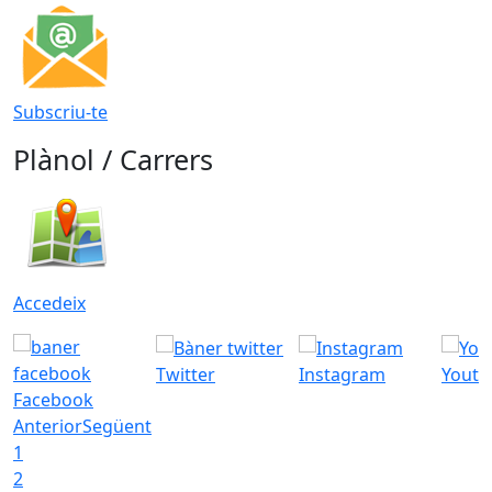
Subscriu-te
Plànol / Carrers
Accedeix
Twitter
Instagram
Youtu
Facebook
Anterior
Següent
1
2