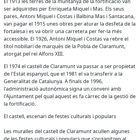
El 1913 les terres de la muntanya de la fortificació van
ser adquirides per Enriqueta Miquel i Mas. Els seus
pares, Antoni Miquel i Costas i Balbina Mas i Santacana,
van pagar el 1915 unes obres per aturar la desfeta de la
fortalesa i es va obrir una carretera per fer-la més
accessible. El 1926, Antoni Miquel i Costas va rebre el
títol nobiliari de marquès de la Pobla de Claramunt,
atorgat pel rei Alfons XIII.
El 1974 el castell de Claramunt va passar a ser propietat
de l'Estat espanyol, que el 1981 el va transferir a la
Generalitat de Catalunya. A finals de 1996,
l'administració autonòmica signa un conveni amb
l'Ajuntament pel qual aquest es fa càrrec de la gestió de
la fortificació.
El castell, escenari de festes culturals i populars
Les muralles del castell de Claramunt acullen algunes
de les festes culturals i populars que s'organitzen al