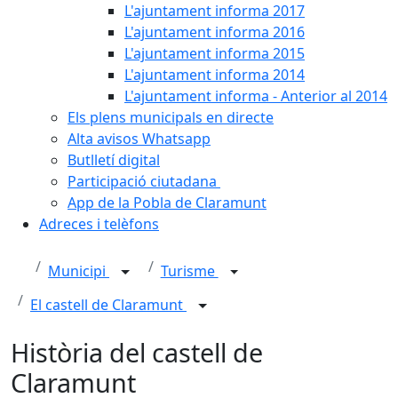
L'ajuntament informa 2017
L'ajuntament informa 2016
L'ajuntament informa 2015
L'ajuntament informa 2014
L'ajuntament informa - Anterior al 2014
Els plens municipals en directe
Alta avisos Whatsapp
Butlletí digital
Participació ciutadana
App de la Pobla de Claramunt
Adreces i telèfons
Municipi
Turisme
El castell de Claramunt
Història del castell de
Claramunt