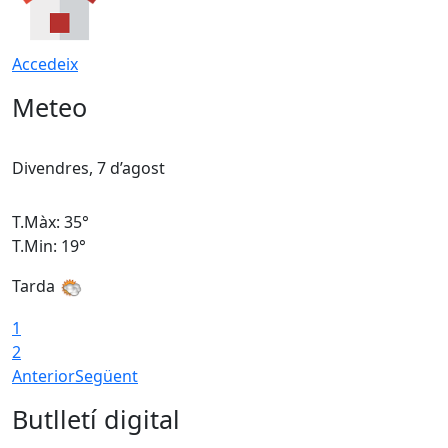
Accedeix
Meteo
Divendres, 7 d’agost
D
T.Màx: 35°
T
T.Min: 19°
T
Tarda
T
1
2
Anterior
Següent
Butlletí digital