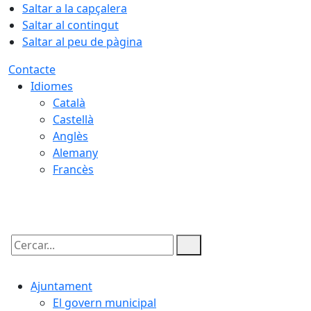
Saltar a la capçalera
Saltar al contingut
Saltar al peu de pàgina
Contacte
Idiomes
Català
Castellà
Anglès
Alemany
Francès
06.08.2026 | 19:13
Cercar:
Ajuntament
El govern municipal