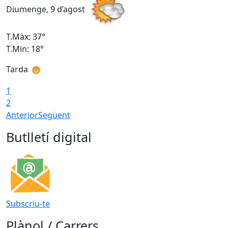
Diumenge, 9 d’agost
D
T.Màx: 37°
T
T.Min: 18°
T
Tarda
T
1
2
Anterior
Següent
Butlletí digital
Subscriu-te
Plànol / Carrers