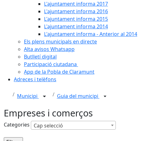
L'ajuntament informa 2017
L'ajuntament informa 2016
L'ajuntament informa 2015
L'ajuntament informa 2014
L'ajuntament informa - Anterior al 2014
Els plens municipals en directe
Alta avisos Whatsapp
Butlletí digital
Participació ciutadana
App de la Pobla de Claramunt
Adreces i telèfons
Municipi
Guia del municipi
Empreses i comerços
Categories
Cap selecció