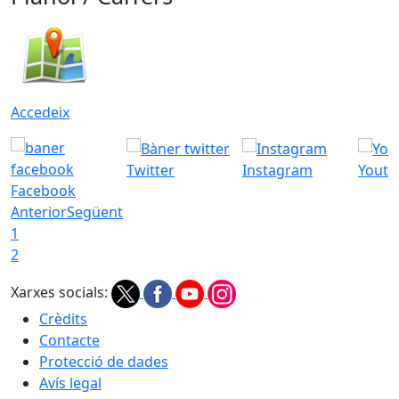
Accedeix
Twitter
Instagram
Youtu
Facebook
Anterior
Següent
1
2
Xarxes socials:
Crèdits
Contacte
Protecció de dades
Avís legal