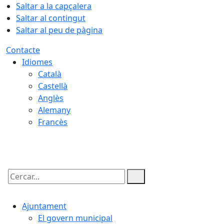
Saltar a la capçalera
Saltar al contingut
Saltar al peu de pàgina
Contacte
Idiomes
Català
Castellà
Anglès
Alemany
Francès
08.08.2026 | 15:53
Cercar:
Ajuntament
El govern municipal