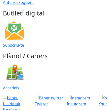
Anterior
Següent
Butlletí digital
Subscriu-te
Plànol / Carrers
Accedeix
Twitter
Instagram
Youtu
Facebook