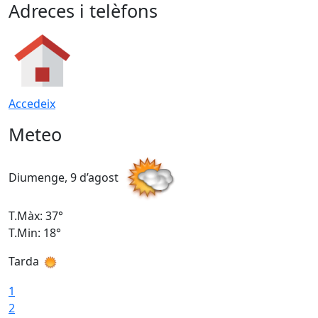
Adreces i telèfons
Accedeix
Meteo
Diumenge, 9 d’agost
D
T.Màx: 37°
T
T.Min: 18°
T
Tarda
T
1
2