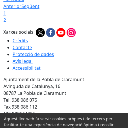
Anterior
Següent
1
2
Xarxes socials:
Crèdits
Contacte
Protecció de dades
Avís legal
Accessibilitat
Ajuntament de la Pobla de Claramunt
Avinguda de Catalunya, 16
08787 La Pobla de Claramunt
Tel. 938 086 075
Fax 938 086 112
NIF P0816400F
Aquest lloc web fa servir cookies pròpies i de tercers per
Amb la col·laboració de:
facilitar-te una experiència de navegació òptima i recollir