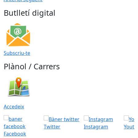
Butlletí digital
Subscriu-te
Plànol / Carrers
Accedeix
Twitter
Instagram
Youtu
Facebook