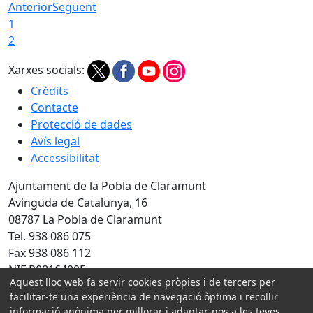
Anterior
Següent
1
2
Xarxes socials:
Crèdits
Contacte
Protecció de dades
Avís legal
Accessibilitat
Ajuntament de la Pobla de Claramunt
Avinguda de Catalunya, 16
08787 La Pobla de Claramunt
Tel. 938 086 075
Fax 938 086 112
NIF P0816400F
Aquest lloc web fa servir cookies pròpies i de tercers per
Amb la col·laboració de:
facilitar-te una experiència de navegació òptima i recollir
informació anònima per millorar i adaptar-nos a les teves