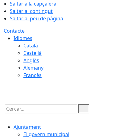
Saltar a la capçalera
Saltar al contingut
Saltar al peu de pàgina
Contacte
Idiomes
Català
Castellà
Anglès
Alemany
Francès
07.08.2026 | 07:34
Cercar:
Ajuntament
El govern municipal