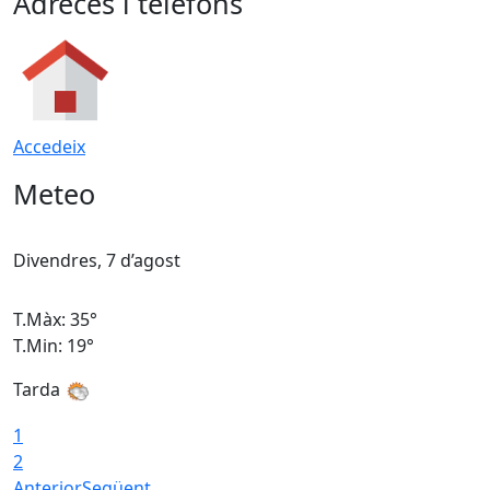
Adreces i telèfons
Accedeix
Meteo
Divendres, 7 d’agost
D
T.Màx: 35°
T
T.Min: 19°
T
Tarda
T
1
2
Anterior
Següent