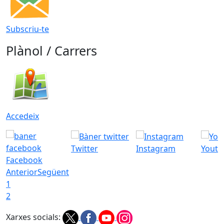
Subscriu-te
Plànol / Carrers
Accedeix
Twitter
Instagram
Youtu
Facebook
Anterior
Següent
1
2
Xarxes socials: