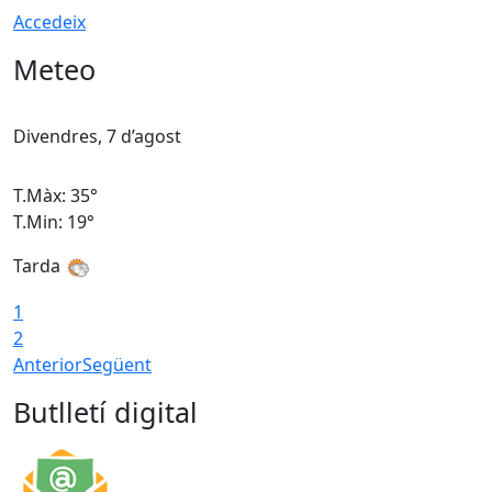
Accedeix
Meteo
Divendres, 7 d’agost
D
T.Màx: 35°
T
T.Min: 19°
T
Tarda
T
1
2
Anterior
Següent
Butlletí digital