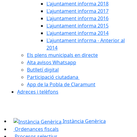
L'ajuntament informa 2018
L'ajuntament informa 2017
L'ajuntament informa 2016
L'ajuntament informa 2015
L'ajuntament informa 2014
L'ajuntament informa - Anterior al
2014
Els plens municipals en directe
Alta avisos Whatsapp
Butlletí digital
Participació ciutadana
App de la Pobla de Claramunt
Adreces i telèfons
Instància Genèrica
Ordenances fiscals
Procesos selectius