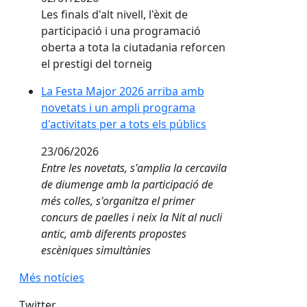
Les finals d'alt nivell, l'èxit de
participació i una programació
oberta a tota la ciutadania reforcen
el prestigi del torneig
La Festa Major 2026 arriba amb novetats i un ampli 
La Festa Major 2026 arriba amb
novetats i un ampli programa
d'activitats per a tots els públics
23/06/2026
Entre les novetats, s'amplia la cercavila
de diumenge amb la participació de
més colles, s'organitza el primer
concurs de paelles i neix la Nit al nucli
antic, amb diferents propostes
escèniques simultànies
Més notícies
Twitter