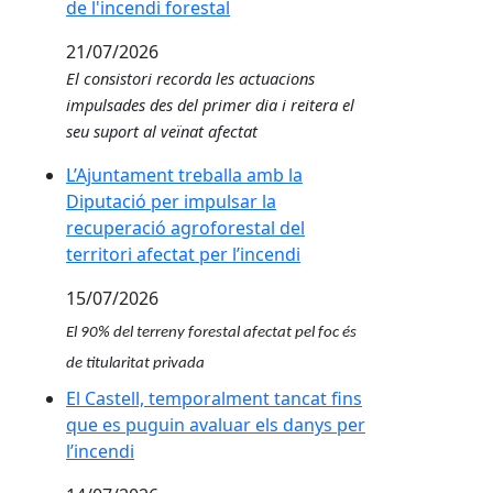
de l'incendi forestal
21/07/2026
El consistori recorda les actuacions
impulsades des del primer dia i reitera el
seu suport al veïnat afectat
L’Ajuntament treballa amb la Diputació per impulsar 
L’Ajuntament treballa amb la
Diputació per impulsar la
recuperació agroforestal del
territori afectat per l’incendi
15/07/2026
El 90% del terreny forestal afectat pel foc és
de titularitat privada
El Castell, temporalment tancat fins que es puguin a
El Castell, temporalment tancat fins
que es puguin avaluar els danys per
l’incendi