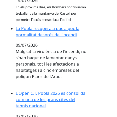
14/07/2026
En els pròxims dies, els Bombers continuaran
treballant a la muntanya del Castell per
permetre l’accés sense risc a l’edifici
La Pobla recupera a poc a poc la normalitat després
La Pobla recupera a poc a poc la
normalitat després de l’incendi
09/07/2026
Malgrat la virulència de l’incendi, no
s’han hagut de lamentar danys
personals, tot i les afectacions a
habitatges i a cinc empreses del
polígon Plans de l’Arau.
L'Open C.T. Pobla 2026 es consolida com una de les 
L'Open C.T. Pobla 2026 es consolida
com una de les grans cites del
tennis nacional
02/07/2026