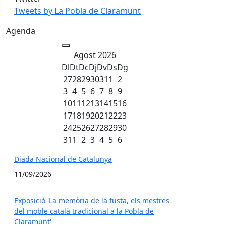
Tweets by La Pobla de Claramunt
Agenda
Agost 2026
Dl
Dt
Dc
Dj
Dv
Ds
Dg
27
28
29
30
31
1
2
3
4
5
6
7
8
9
10
11
12
13
14
15
16
17
18
19
20
21
22
23
24
25
26
27
28
29
30
31
1
2
3
4
5
6
Diada Nacional de Catalunya
11/09/2026
Exposició 'La memòria de la fusta, els mestres
del moble català tradicional a la Pobla de
Claramunt'