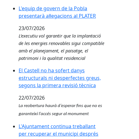
L'equip de govern de la Pobla presentarà al·legacio
L'equip de govern de la Pobla
presentarà al·legacions al PLATER
23/07/2026
L’executiu vol garantir que la implantació
de les energies renovables sigui compatible
amb el planejament, el paisatge, el
patrimoni i la qualitat residencial
El Castell no ha sofert danys estructurals ni desper
El Castell no ha sofert danys
estructurals ni desperfectes greus,
segons la primera revisió tècnica
22/07/2026
La reobertura haurà d’esperar fins que no es
garanteixi l’accés segur al monument
L'Ajuntament continua treballant per recuperar el m
L'Ajuntament continua treballant
per recuperar el municipi després