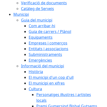
Verificació de documents
Catàleg de Serveis
Municipi
Guia del municipi
Com arribar-hi
Guia de carrers / Plànol
Equipaments
Empreses i comerços
Entitats i associacions
Subministraments
Emergències
Informació del municipi
Història
El municipi d'un cop d'ull
El municipi en xifres
Cultura
Personatges il·lustres i artistes
locals
Premi Gumersind Bisbal Gutsems