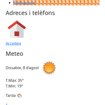
Publicacions
Adreces i telèfons
Accedeix
Meteo
Dissabte, 8 d’agost
Di
T.Màx: 35°
T.M
T.Min: 19°
T.M
Tarda