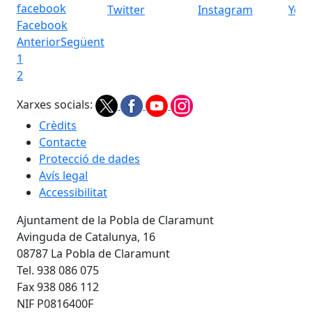
Twitter
Instagram
You
Facebook
Anterior
Següent
1
2
Xarxes socials:
Crèdits
Contacte
Protecció de dades
Avís legal
Accessibilitat
Ajuntament de la Pobla de Claramunt
Avinguda de Catalunya, 16
08787 La Pobla de Claramunt
Tel. 938 086 075
Fax 938 086 112
NIF P0816400F