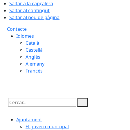
Saltar a la capçalera
Saltar al contingut
Saltar al peu de pàgina
Contacte
Idiomes
Català
Castellà
Anglès
Alemany
Francès
07.08.2026 | 20:15
Cercar:
Ajuntament
El govern municipal