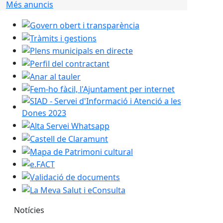
Més anuncis
Govern obert i transparència
Tràmits i gestions
Plens municipals en directe
Perfil del contractant
Anar al tauler
Fem-ho fàcil, l'Ajuntament per internet
SIAD - Servei d'Informació i Atenció a les Dones 2023
Alta Servei Whatsapp
Castell de Claramunt
Mapa de Patrimoni cultural
e.FACT
Validació de documents
La Meva Salut i eConsulta
Notícies