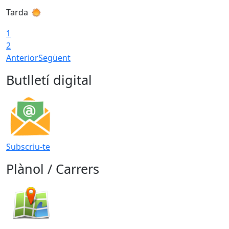
Tarda
T
1
2
Anterior
Següent
Butlletí digital
Subscriu-te
Plànol / Carrers