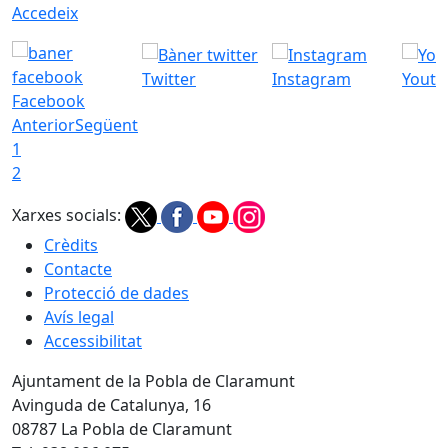
Accedeix
Twitter
Instagram
Youtu
Facebook
Anterior
Següent
1
2
Xarxes socials:
Crèdits
Contacte
Protecció de dades
Avís legal
Accessibilitat
Ajuntament de la Pobla de Claramunt
Avinguda de Catalunya, 16
08787 La Pobla de Claramunt