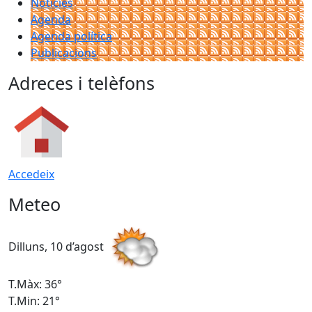
Notícies
Agenda
Agenda política
Publicacions
Adreces i telèfons
Accedeix
Meteo
Dilluns, 10 d’agost
D
T.Màx: 36°
T
T.Min: 21°
T