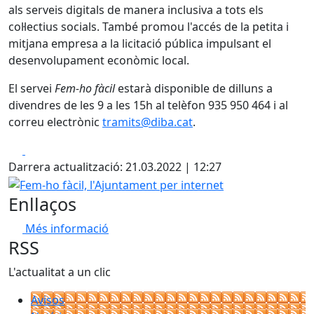
als serveis digitals de manera inclusiva a tots els
col·lectius socials. També promou l'accés de la petita i
mitjana empresa a la licitació pública impulsant el
desenvolupament econòmic local.
El servei
Fem-ho fàcil
estarà disponible de dilluns a
divendres de les 9 a les 15h al telèfon 935 950 464 i al
correu electrònic
tramits@diba.cat
.
Facebook
X
Darrera actualització: 21.03.2022 | 12:27
Fem-ho fàcil, l'Ajuntament per internet
Enllaços
Més informació
RSS
L'actualitat a un clic
Avisos