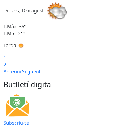
Dilluns, 10 d’agost
D
T.Màx: 36°
T
T.Min: 21°
T
Tarda
T
1
2
Anterior
Següent
Butlletí digital
Subscriu-te