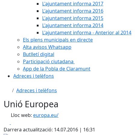
L'ajuntament informa 2017
L'ajuntament informa 2016
L'ajuntament informa 2015
L'ajuntament informa 2014
L'ajuntament informa - Anterior al 2014
Els plens municipals en directe
Alta avisos Whatsapp
Butlletí digital
Participació ciutadana
App de la Pobla de Claramunt
Adreces i telèfons
Adreces i telèfons
Unió Europea
Lloc web:
europa.eu/
Facebook
X
Darrera actualització: 14.07.2016 | 16:31