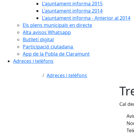
L'ajuntament informa 2015
L'ajuntament informa 2014
L'ajuntament informa - Anterior al 2014
Els plens municipals en directe
Alta avisos Whatsapp
Butlletí digital
Participació ciutadana
App de la Pobla de Claramunt
Adreces i telèfons
Adreces i telèfons
Tr
Cal de
Avi
Nom
Tel