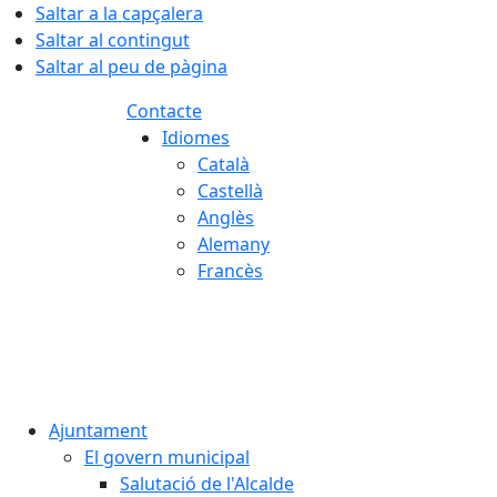
Saltar a la capçalera
Saltar al contingut
Saltar al peu de pàgina
Contacte
Idiomes
Català
Castellà
Anglès
Alemany
Francès
06.08.2026 | 00:34
Ajuntament
El govern municipal
Salutació de l'Alcalde