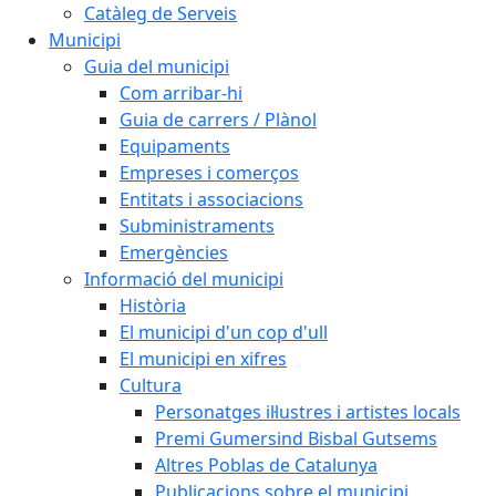
Catàleg de Serveis
Municipi
Guia del municipi
Com arribar-hi
Guia de carrers / Plànol
Equipaments
Empreses i comerços
Entitats i associacions
Subministraments
Emergències
Informació del municipi
Història
El municipi d'un cop d'ull
El municipi en xifres
Cultura
Personatges il·lustres i artistes locals
Premi Gumersind Bisbal Gutsems
Altres Poblas de Catalunya
Publicacions sobre el municipi