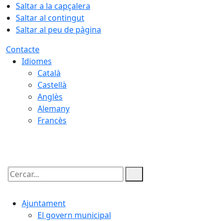
Saltar a la capçalera
Saltar al contingut
Saltar al peu de pàgina
Contacte
Idiomes
Català
Castellà
Anglès
Alemany
Francès
07.08.2026 | 08:53
Cercar:
Ajuntament
El govern municipal