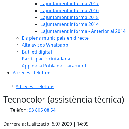
L'ajuntament informa 2017
L'ajuntament informa 2016
L'ajuntament informa 2015
L'ajuntament informa 2014
L'ajuntament informa - Anterior al 2014
Els plens municipals en directe
Alta avisos Whatsapp
Butlletí digital
Participació ciutadana
App de la Pobla de Claramunt
Adreces i telèfons
Adreces i telèfons
Tecnocolor (assistència tècnica)
Telèfon:
93 805 08 54
Facebook
X
Darrera actualització: 6.07.2020 | 14:05