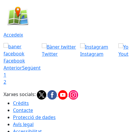
Accedeix
Twitter
Instagram
Youtu
Facebook
Anterior
Següent
1
2
Xarxes socials:
Crèdits
Contacte
Protecció de dades
Avís legal
Accessibilitat