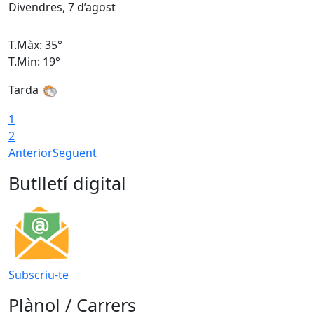
Divendres, 7 d’agost
D
T.Màx: 35°
T
T.Min: 19°
T
Tarda
T
1
2
Anterior
Següent
Butlletí digital
Subscriu-te
Plànol / Carrers