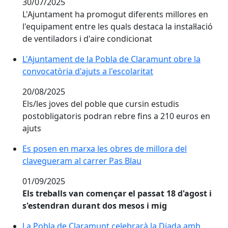
30/07/2025
L'Ajuntament ha promogut diferents millores en
l'equipament entre les quals destaca la instal·lació
de ventiladors i d'aire condicionat
L'Ajuntament de la Pobla de Claramunt obre la convocat
L'Ajuntament de la Pobla de Claramunt obre la
convocatòria d'ajuts a l'escolaritat
20/08/2025
Els/les joves del poble que cursin estudis
postobligatoris podran rebre fins a 210 euros en
ajuts
Es posen en marxa les obres de millora del claveguer
Es posen en marxa les obres de millora del
clavegueram al carrer Pas Blau
01/09/2025
Els treballs van començar el passat 18 d'agost i
s'estendran durant dos mesos i mig
La Pobla de Claramunt celebrarà la Diada amb activitat
La Pobla de Claramunt celebrarà la Diada amb