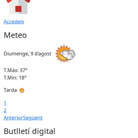
Accedeix
Meteo
Diumenge, 9 d’agost
D
T.Màx: 37°
T
T.Min: 18°
T
Tarda
T
1
2
Anterior
Següent
Butlletí digital