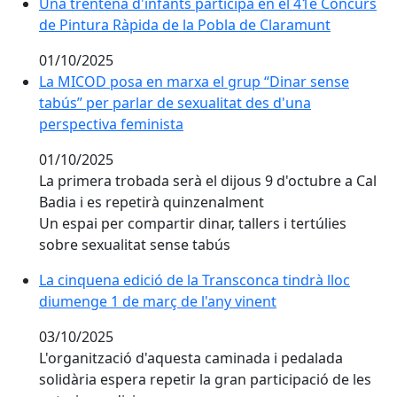
Una trentena d'infants participa en el 41è Concurs d
Una trentena d'infants participa en el 41è Concurs
de Pintura Ràpida de la Pobla de Claramunt
01/10/2025
La MICOD posa en marxa el grup “Dinar sense tabús” p
La MICOD posa en marxa el grup “Dinar sense
tabús” per parlar de sexualitat des d'una
perspectiva feminista
01/10/2025
La primera trobada serà el dijous 9 d'octubre a Cal
Badia i es repetirà quinzenalment
Un espai per compartir dinar, tallers i tertúlies
sobre sexualitat sense tabús
La cinquena edició de la Transconca tindrà lloc diume
La cinquena edició de la Transconca tindrà lloc
diumenge 1 de març de l'any vinent
03/10/2025
L'organització d'aquesta caminada i pedalada
solidària espera repetir la gran participació de les