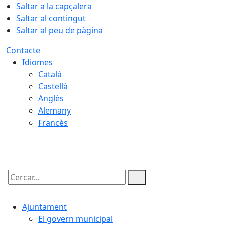
Saltar a la capçalera
Saltar al contingut
Saltar al peu de pàgina
Contacte
Idiomes
Català
Castellà
Anglès
Alemany
Francès
09.08.2026 | 06:04
Cercar:
Ajuntament
El govern municipal