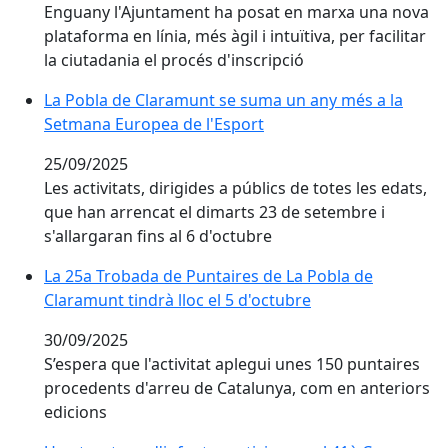
Enguany l'Ajuntament ha posat en marxa una nova
plataforma en línia, més àgil i intuïtiva, per facilitar
la ciutadania el procés d'inscripció
La Pobla de Claramunt se suma un any més a la Setm
La Pobla de Claramunt se suma un any més a la
Setmana Europea de l'Esport
25/09/2025
Les activitats, dirigides a públics de totes les edats,
que han arrencat el dimarts 23 de setembre i
s'allargaran fins al 6 d'octubre
La 25a Trobada de Puntaires de La Pobla de Claramunt 
La 25a Trobada de Puntaires de La Pobla de
Claramunt tindrà lloc el 5 d'octubre
30/09/2025
S’espera que l'activitat aplegui unes 150 puntaires
procedents d'arreu de Catalunya, com en anteriors
edicions