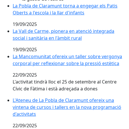
La Pobla de Claramunt torna a engegar els Patis Oberts 
La Pobla de Claramunt torna a engegar els Patis
Oberts a l'escola i la llar d'infants
19/09/2025
La Vall de Carme, pionera en atenció integrada social i
La Vall de Carme, pionera en atenció integrada
social i sanitària en l'àmbit rural
19/09/2025
La Mancomunitat ofereix un taller sobre vergonya corp
La Mancomunitat ofereix un taller sobre vergonya
corporal per reflexionar sobre la pressió estètica
22/09/2025
L'activitat tindrà lloc el 25 de setembre al Centre
Cívic de Fàtima i està adreçada a dones
L'Ateneu de La Pobla de Claramunt ofereix una vintena
L'Ateneu de La Pobla de Claramunt ofereix una
vintena de cursos i tallers en la nova programació
d'activitats
22/09/2025