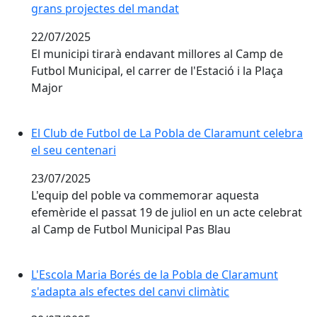
grans projectes del mandat
22/07/2025
El municipi tirarà endavant millores al Camp de
Futbol Municipal, el carrer de l'Estació i la Plaça
Major
El Club de Futbol de La Pobla de Claramunt celebra el
El Club de Futbol de La Pobla de Claramunt celebra
el seu centenari
23/07/2025
L'equip del poble va commemorar aquesta
efemèride el passat 19 de juliol en un acte celebrat
al Camp de Futbol Municipal Pas Blau
L'Escola Maria Borés de la Pobla de Claramunt s'adapta
L'Escola Maria Borés de la Pobla de Claramunt
s'adapta als efectes del canvi climàtic