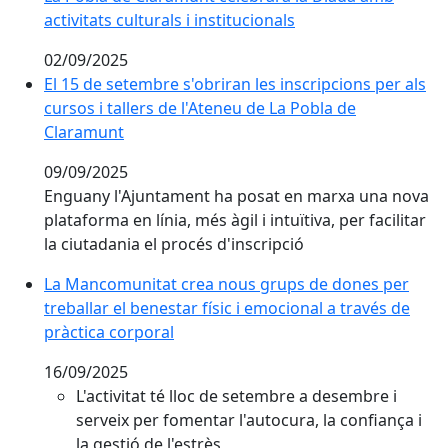
activitats culturals i institucionals
02/09/2025
El 15 de setembre s'obriran les inscripcions per als c
El 15 de setembre s'obriran les inscripcions per als
cursos i tallers de l'Ateneu de La Pobla de
Claramunt
09/09/2025
Enguany l'Ajuntament ha posat en marxa una nova
plataforma en línia, més àgil i intuïtiva, per facilitar
la ciutadania el procés d'inscripció
La Mancomunitat crea nous grups de dones per treballa
La Mancomunitat crea nous grups de dones per
treballar el benestar físic i emocional a través de
pràctica corporal
16/09/2025
L'activitat té lloc de setembre a desembre i
serveix per fomentar l'autocura, la confiança i
la gestió de l'estrès