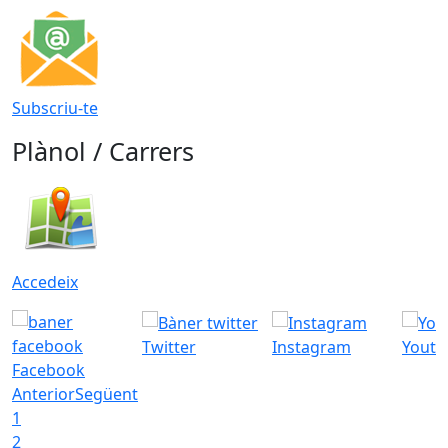
Subscriu-te
Plànol / Carrers
Accedeix
Twitter
Instagram
Youtu
Facebook
Anterior
Següent
1
2