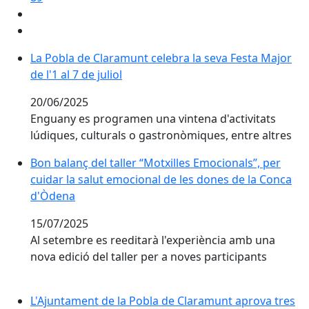
La Pobla de Claramunt celebra la seva Festa Major de l'
La Pobla de Claramunt celebra la seva Festa Major
de l'1 al 7 de juliol
20/06/2025
Enguany es programen una vintena d'activitats
lúdiques, culturals o gastronòmiques, entre altres
Bon balanç del taller “Motxilles Emocionals”, per cui
Bon balanç del taller “Motxilles Emocionals”, per
cuidar la salut emocional de les dones de la Conca
d'Òdena
15/07/2025
Al setembre es reeditarà l'experiència amb una
nova edició del taller per a noves participants
L'Ajuntament de la Pobla de Claramunt aprova tres g
L'Ajuntament de la Pobla de Claramunt aprova tres