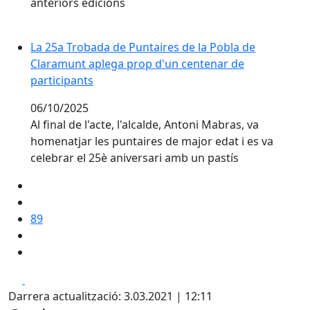
anteriors edicions
La 25a Trobada de Puntaires de la Pobla de Claramun
La 25a Trobada de Puntaires de la Pobla de
Claramunt aplega prop d'un centenar de
participants
06/10/2025
Al final de l'acte, l'alcalde, Antoni Mabras, va
homenatjar les puntaires de major edat i es va
celebrar el 25è aniversari amb un pastís
89
Facebook
X
Darrera actualització: 3.03.2021 | 12:11