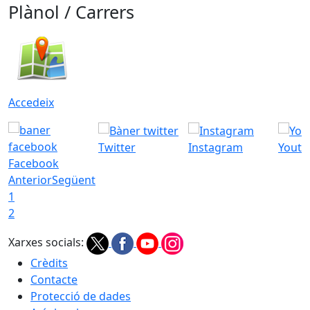
Plànol / Carrers
Accedeix
Twitter
Instagram
Youtu
Facebook
Anterior
Següent
1
2
Xarxes socials:
Crèdits
Contacte
Protecció de dades