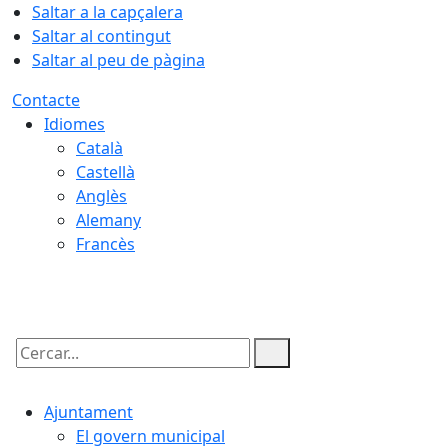
Saltar a la capçalera
Saltar al contingut
Saltar al peu de pàgina
Contacte
Idiomes
Català
Castellà
Anglès
Alemany
Francès
08.08.2026 | 04:53
Cercar:
Ajuntament
El govern municipal