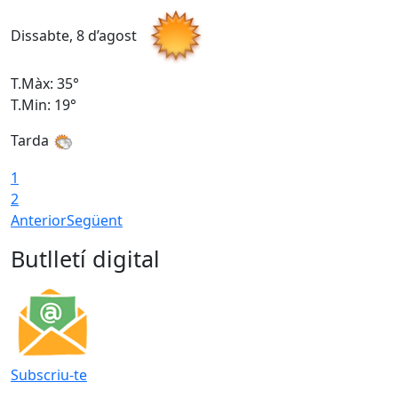
Dissabte, 8 d’agost
D
T.Màx: 35°
T
T.Min: 19°
T
Tarda
1
2
Anterior
Següent
Butlletí digital
Subscriu-te