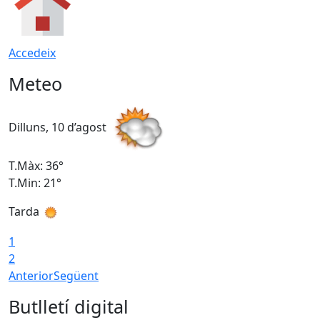
Accedeix
Meteo
Dilluns, 10 d’agost
D
T.Màx: 36°
T
T.Min: 21°
T
Tarda
T
1
2
Anterior
Següent
Butlletí digital