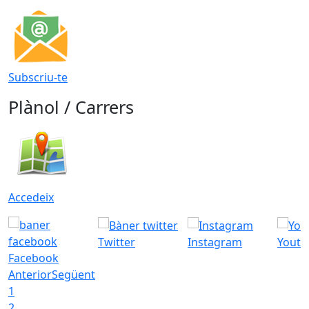
Subscriu-te
Plànol / Carrers
Accedeix
Twitter
Instagram
Youtu
Facebook
Anterior
Següent
1
2