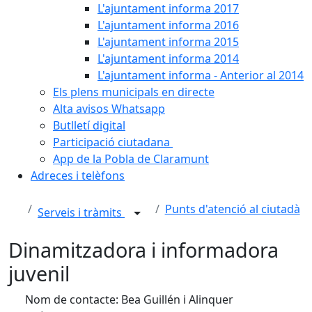
L'ajuntament informa 2017
L'ajuntament informa 2016
L'ajuntament informa 2015
L'ajuntament informa 2014
L'ajuntament informa - Anterior al 2014
Els plens municipals en directe
Alta avisos Whatsapp
Butlletí digital
Participació ciutadana
App de la Pobla de Claramunt
Adreces i telèfons
Punts d'atenció al ciutadà
Serveis i tràmits
Dinamitzadora i informadora
juvenil
Nom de contacte: Bea Guillén i Alinquer