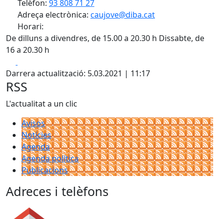
Telèfon:
93 808 71 27
Adreça electrònica:
caujove@diba.cat
Horari:
De dilluns a divendres, de 15.00 a 20.30 h Dissabte, de
16 a 20.30 h
Facebook
X
Darrera actualització: 5.03.2021 | 11:17
RSS
L'actualitat a un clic
Avisos
Notícies
Agenda
Agenda política
Publicacions
Adreces i telèfons