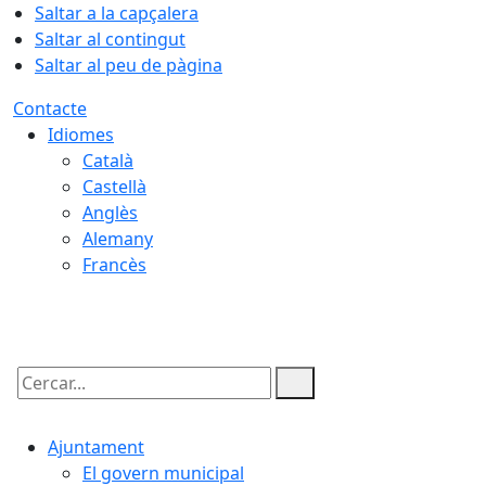
Saltar a la capçalera
Saltar al contingut
Saltar al peu de pàgina
Contacte
Idiomes
Català
Castellà
Anglès
Alemany
Francès
09.08.2026 | 13:39
Cercar:
Ajuntament
El govern municipal