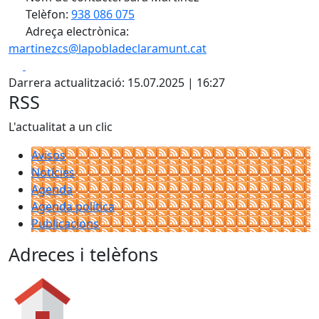
Telèfon:
938 086 075
Adreça electrònica:
martinezcs@lapobladeclaramunt.cat
Facebook
X
Darrera actualització: 15.07.2025 | 16:27
RSS
L'actualitat a un clic
Avisos
Notícies
Agenda
Agenda política
Publicacions
Adreces i telèfons