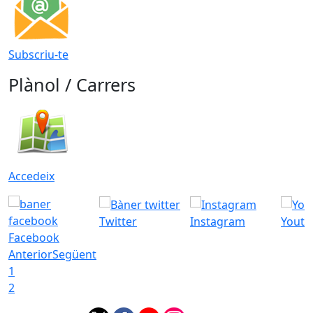
Subscriu-te
Plànol / Carrers
Accedeix
Twitter
Instagram
Youtu
Facebook
Anterior
Següent
1
2