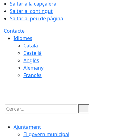
Saltar a la capçalera
Saltar al contingut
Saltar al peu de pàgina
Contacte
Idiomes
Català
Castellà
Anglès
Alemany
Francès
07.08.2026 | 19:55
Cercar:
Ajuntament
El govern municipal