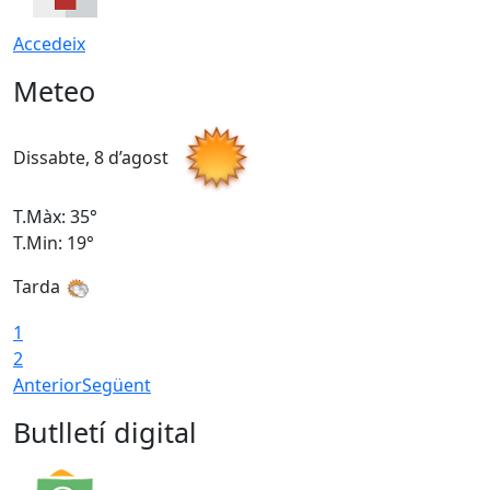
Accedeix
Meteo
Dissabte, 8 d’agost
D
T.Màx: 35°
T
T.Min: 19°
T
Tarda
1
2
Anterior
Següent
Butlletí digital