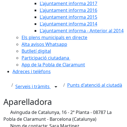
L'ajuntament informa 2017
L'ajuntament informa 2016
L'ajuntament informa 2015
L'ajuntament informa 2014
L'ajuntament informa - Anterior al 2014
Els plens municipals en directe
Alta avisos Whatsapp
Butlletí digital
Participació ciutadana
App de la Pobla de Claramunt
Adreces i telèfons
Punts d'atenció al ciutadà
Serveis i tràmits
Aparelladora
Avinguda de Catalunya, 16 - 2ª Planta - 08787 La
Pobla de Claramunt - Barcelona (Catalunya)
Nom de contacte: Sara Martinez