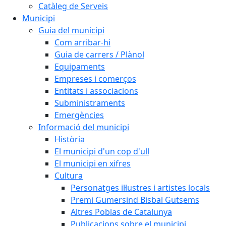
Catàleg de Serveis
Municipi
Guia del municipi
Com arribar-hi
Guia de carrers / Plànol
Equipaments
Empreses i comerços
Entitats i associacions
Subministraments
Emergències
Informació del municipi
Història
El municipi d'un cop d'ull
El municipi en xifres
Cultura
Personatges il·lustres i artistes locals
Premi Gumersind Bisbal Gutsems
Altres Poblas de Catalunya
Publicacions sobre el municipi