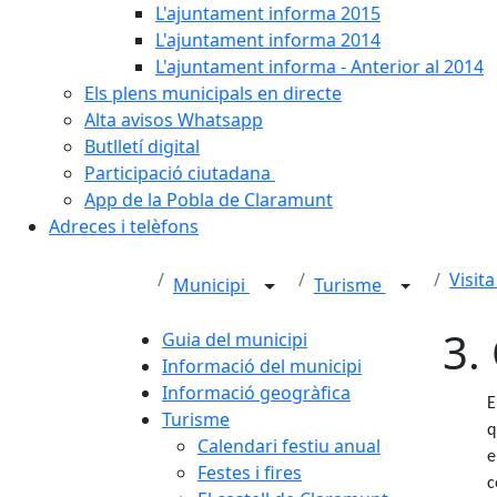
L'ajuntament informa 2015
L'ajuntament informa 2014
L'ajuntament informa - Anterior al 2014
Els plens municipals en directe
Alta avisos Whatsapp
Butlletí digital
Participació ciutadana
App de la Pobla de Claramunt
Adreces i telèfons
Visit
Municipi
Turisme
3.
Guia del municipi
Informació del municipi
Informació geogràfica
E
Turisme
q
Calendari festiu anual
e
Festes i fires
c