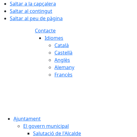
Saltar a la capçalera
Saltar al contingut
Saltar al peu de pàgina
Contacte
Idiomes
Català
Castellà
Anglès
Alemany
Francès
07.08.2026 | 12:53
Ajuntament
El govern municipal
Salutació de l'Alcalde