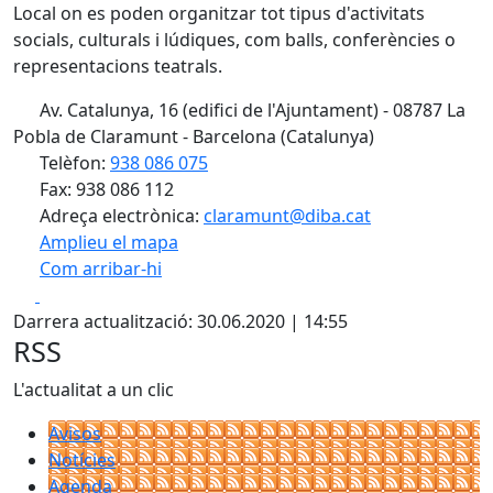
Local on es poden organitzar tot tipus d'activitats
socials, culturals i lúdiques, com balls, conferències o
representacions teatrals.
Av. Catalunya, 16 (edifici de l'Ajuntament) - 08787 La
Pobla de Claramunt - Barcelona (Catalunya)
Telèfon:
938 086 075
Fax: 938 086 112
Adreça electrònica:
claramunt@diba.cat
Amplieu el mapa
Com arribar-hi
Leaflet
Facebook
X
+
Darrera actualització: 30.06.2020 | 14:55
−
RSS
L'actualitat a un clic
Avisos
Notícies
Agenda