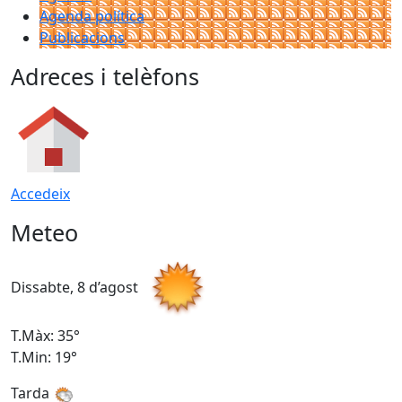
Agenda política
Publicacions
Adreces i telèfons
Accedeix
Meteo
Dissabte, 8 d’agost
D
T.Màx: 35°
T
T.Min: 19°
T
Tarda