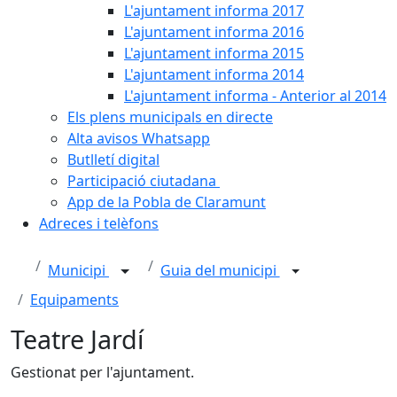
L'ajuntament informa 2017
L'ajuntament informa 2016
L'ajuntament informa 2015
L'ajuntament informa 2014
L'ajuntament informa - Anterior al 2014
Els plens municipals en directe
Alta avisos Whatsapp
Butlletí digital
Participació ciutadana
App de la Pobla de Claramunt
Adreces i telèfons
Municipi
Guia del municipi
Equipaments
Teatre Jardí
Gestionat per l'ajuntament.