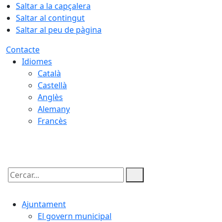
Saltar a la capçalera
Saltar al contingut
Saltar al peu de pàgina
Contacte
Idiomes
Català
Castellà
Anglès
Alemany
Francès
08.08.2026 | 10:00
Cercar:
Ajuntament
El govern municipal