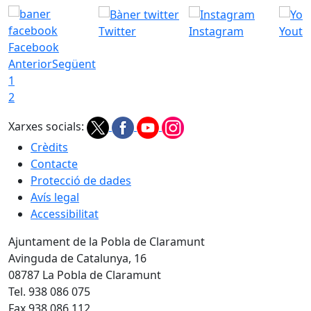
Twitter
Instagram
Youtu
Facebook
Anterior
Següent
1
2
Xarxes socials:
Crèdits
Contacte
Protecció de dades
Avís legal
Accessibilitat
Ajuntament de la Pobla de Claramunt
Avinguda de Catalunya, 16
08787 La Pobla de Claramunt
Tel. 938 086 075
Fax 938 086 112