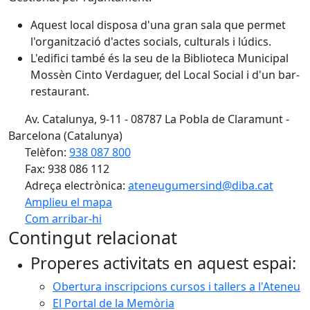
Aquest local disposa d'una gran sala que permet
l'organització d'actes socials, culturals i lúdics.
L'edifici també és la seu de la Biblioteca Municipal
Mossèn Cinto Verdaguer, del Local Social i d'un bar-
restaurant.
Av. Catalunya, 9-11 - 08787 La Pobla de Claramunt -
Barcelona (Catalunya)
Telèfon:
938 087 800
Fax: 938 086 112
Adreça electrònica:
ateneugumersind@diba.cat
Amplieu el mapa
Com arribar-hi
Leaflet
Contingut relacionat
+
Properes activitats en aquest espai:
−
Obertura inscripcions cursos i tallers a l'Ateneu
El Portal de la Memòria