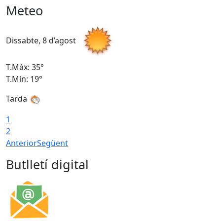
Meteo
Dissabte, 8 d’agost
D
T.Màx: 35°
T
T.Min: 19°
T
Tarda
1
2
Anterior
Següent
Butlletí digital