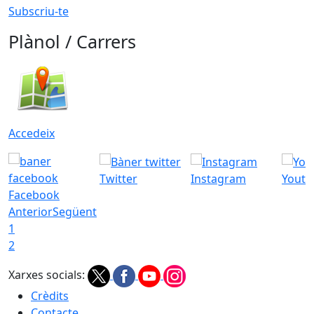
Subscriu-te
Plànol / Carrers
Accedeix
Twitter
Instagram
Youtu
Facebook
Anterior
Següent
1
2
Xarxes socials:
Crèdits
Contacte