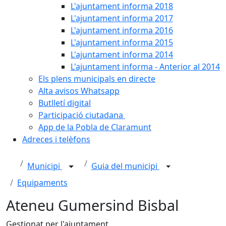
L'ajuntament informa 2018
L'ajuntament informa 2017
L'ajuntament informa 2016
L'ajuntament informa 2015
L'ajuntament informa 2014
L'ajuntament informa - Anterior al 2014
Els plens municipals en directe
Alta avisos Whatsapp
Butlletí digital
Participació ciutadana
App de la Pobla de Claramunt
Adreces i telèfons
Municipi
Guia del municipi
Equipaments
Ateneu Gumersind Bisbal
Gestionat per l'ajuntament.