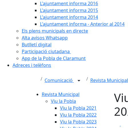
L'ajuntament informa 2016
L'ajuntament informa 2015
L'ajuntament informa 2014
L'ajuntament informa - Anterior al 2014
Els plens municipals en directe
Alta avisos Whatsapp
Butlletí digital
Participació ciutadana
App de la Pobla de Claramunt
Adreces i telèfons
Comunicació
Revista Municipa
Vi
Revista Municipal
Viu la Pobla
20
Viu la Pobla 2021
Viu la Pobla 2022
Viu la Pobla 2023
Fa