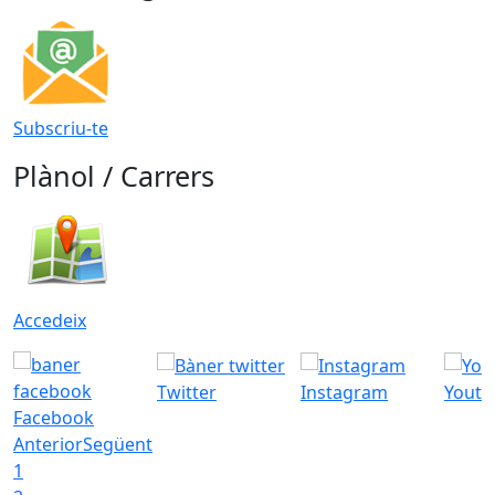
Subscriu-te
Plànol / Carrers
Accedeix
Twitter
Instagram
Youtu
Facebook
Anterior
Següent
1