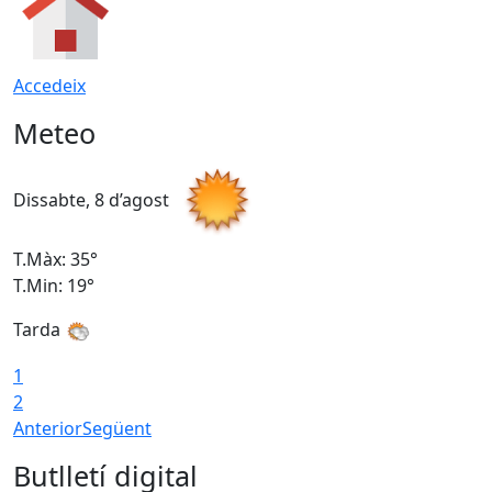
Accedeix
Meteo
Dissabte, 8 d’agost
D
T.Màx: 35°
T
T.Min: 19°
T
Tarda
1
2
Anterior
Següent
Butlletí digital