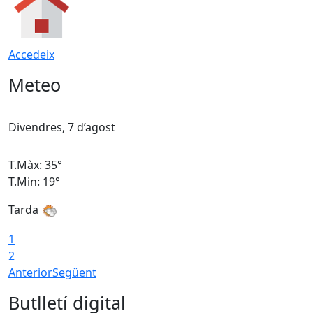
Accedeix
Meteo
Divendres, 7 d’agost
D
T.Màx: 35°
T
T.Min: 19°
T
Tarda
T
1
2
Anterior
Següent
Butlletí digital