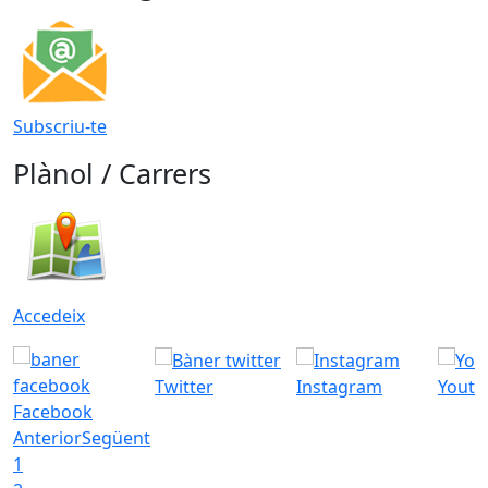
Subscriu-te
Plànol / Carrers
Accedeix
Twitter
Instagram
Youtu
Facebook
Anterior
Següent
1