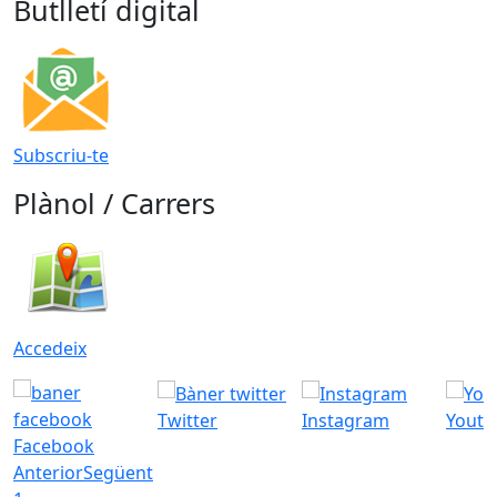
Butlletí digital
Subscriu-te
Plànol / Carrers
Accedeix
Twitter
Instagram
Youtu
Facebook
Anterior
Següent