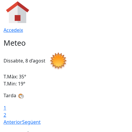
Accedeix
Meteo
Dissabte, 8 d’agost
D
T.Màx: 35°
T
T.Min: 19°
T
Tarda
1
2
Anterior
Següent