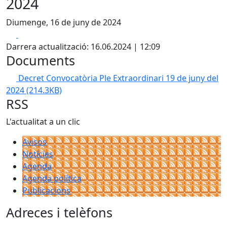
2024
Diumenge, 16 de juny de 2024
Facebook
X
Darrera actualització: 16.06.2024 | 12:09
Documents
Decret Convocatòria Ple Extraordinari 19 de juny del
2024
(214.3KB)
RSS
L'actualitat a un clic
Avisos
Notícies
Agenda
Agenda política
Publicacions
Adreces i telèfons