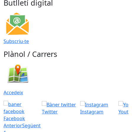
Butlletí digital
Subscriu-te
Plànol / Carrers
Accedeix
Twitter
Instagram
Youtu
Facebook
Anterior
Següent