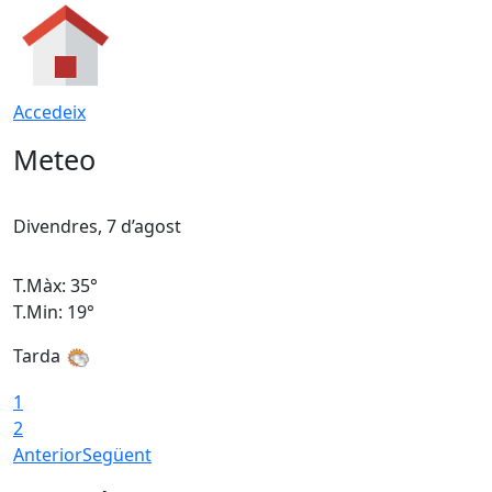
Accedeix
Meteo
Divendres, 7 d’agost
D
T.Màx: 35°
T
T.Min: 19°
T
Tarda
T
1
2
Anterior
Següent