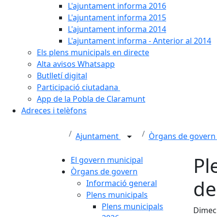
L'ajuntament informa 2016
L'ajuntament informa 2015
L'ajuntament informa 2014
L'ajuntament informa - Anterior al 2014
Els plens municipals en directe
Alta avisos Whatsapp
Butlletí digital
Participació ciutadana
App de la Pobla de Claramunt
Adreces i telèfons
Ajuntament
Òrgans de gover
Pl
El govern municipal
Òrgans de govern
de
Informació general
Plens municipals
Plens municipals
Dimecr