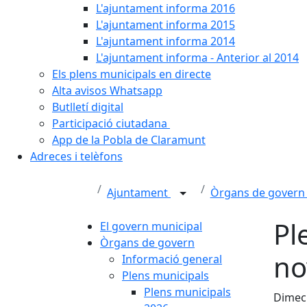
L'ajuntament informa 2016
L'ajuntament informa 2015
L'ajuntament informa 2014
L'ajuntament informa - Anterior al 2014
Els plens municipals en directe
Alta avisos Whatsapp
Butlletí digital
Participació ciutadana
App de la Pobla de Claramunt
Adreces i telèfons
Ajuntament
Òrgans de gover
Pl
El govern municipal
Òrgans de govern
no
Informació general
Plens municipals
Plens municipals
Dimecr