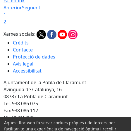
Facebook
Anterior
Següent
1
2
Xarxes socials:
Crèdits
Contacte
Protecció de dades
Avís legal
Accessibilitat
Ajuntament de la Pobla de Claramunt
Avinguda de Catalunya, 16
08787 La Pobla de Claramunt
Tel. 938 086 075
Fax 938 086 112
NIF P0816400F
Aquest lloc web fa servir cookies pròpies i de tercers per
Amb la col·laboració de:
facilitar-te una experiència de navegació òptima i recollir