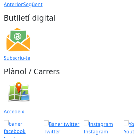
Anterior
Següent
Butlletí digital
Subscriu-te
Plànol / Carrers
Accedeix
Twitter
Instagram
Youtu