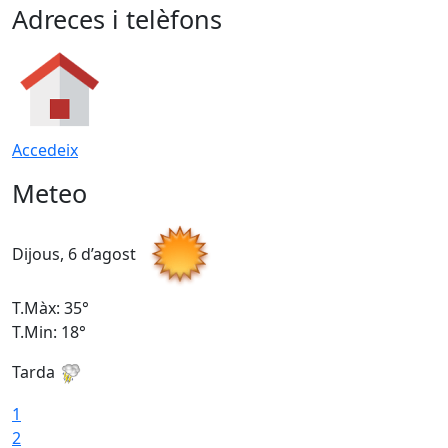
Adreces i telèfons
Accedeix
Meteo
Dijous, 6 d’agost
D
T.Màx: 35°
T
T.Min: 18°
T
Tarda
T
1
2