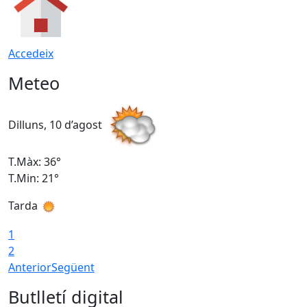
Accedeix
Meteo
Dilluns, 10 d’agost
D
T.Màx: 36°
T
T.Min: 21°
T
Tarda
T
1
2
Anterior
Següent
Butlletí digital