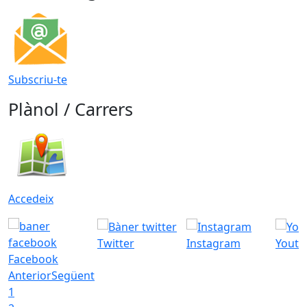
Subscriu-te
Plànol / Carrers
Accedeix
Twitter
Instagram
Youtu
Facebook
Anterior
Següent
1