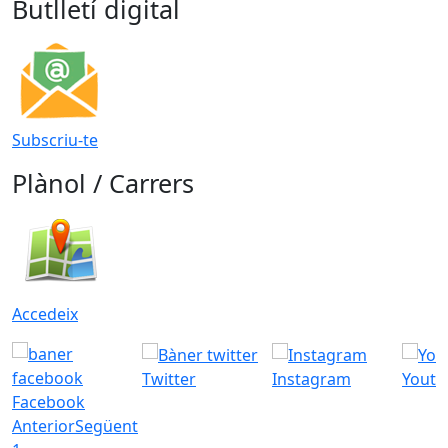
Butlletí digital
Subscriu-te
Plànol / Carrers
Accedeix
Twitter
Instagram
Youtu
Facebook
Anterior
Següent