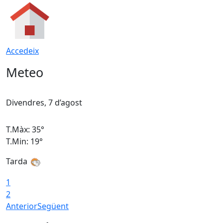
Accedeix
Meteo
Divendres, 7 d’agost
D
T.Màx: 35°
T
T.Min: 19°
T
Tarda
T
1
2
Anterior
Següent