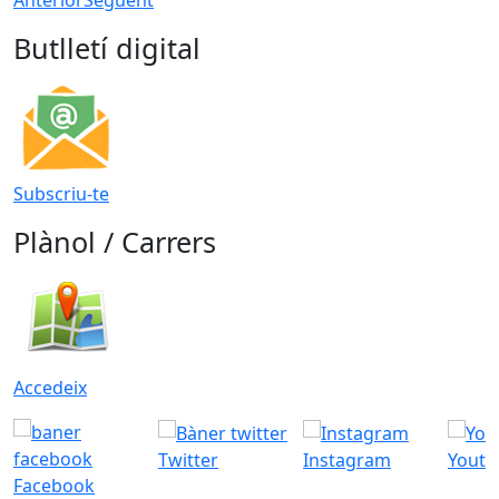
Butlletí digital
Subscriu-te
Plànol / Carrers
Accedeix
Twitter
Instagram
Youtu
Facebook