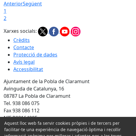
Anterior
Següent
1
2
Xarxes socials:
Crèdits
Contacte
Protecció de dades
Avís legal
Accessibilitat
Ajuntament de la Pobla de Claramunt
Avinguda de Catalunya, 16
08787 La Pobla de Claramunt
Tel. 938 086 075
Fax 938 086 112
NIF P0816400F
Aquest lloc web fa servir cookies pròpies i de tercers per
Amb la col·laboració de:
facilitar-te una experiència de navegació òptima i recollir
informació anònima per millorar i adaptar-nos a les teves