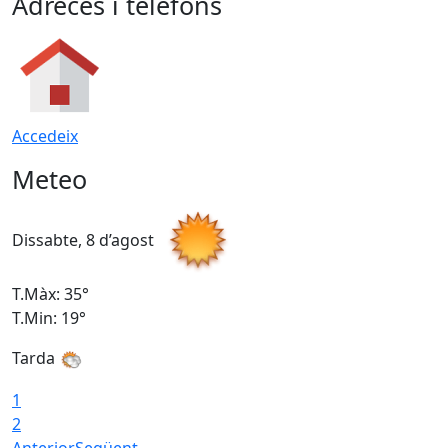
Adreces i telèfons
Accedeix
Meteo
Dissabte, 8 d’agost
D
T.Màx: 35°
T
T.Min: 19°
T
Tarda
1
2
Anterior
Següent