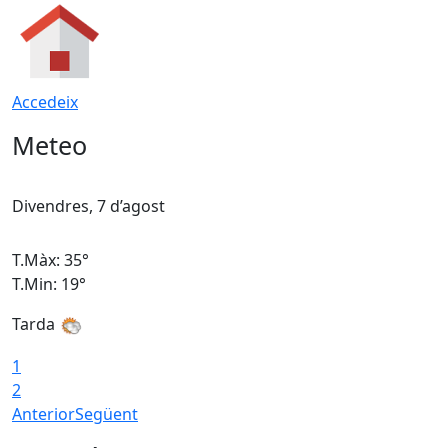
Accedeix
Meteo
Divendres, 7 d’agost
D
T.Màx: 35°
T
T.Min: 19°
T
Tarda
T
1
2
Anterior
Següent