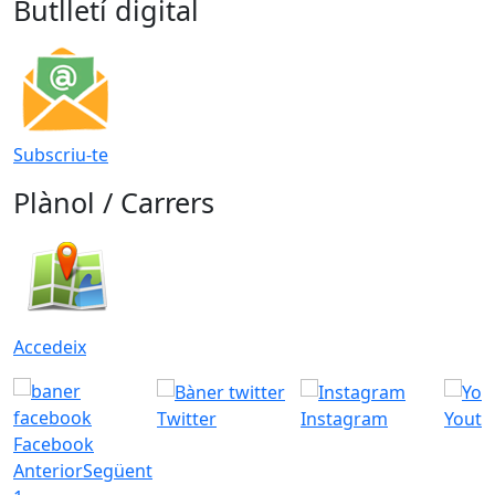
Butlletí digital
Subscriu-te
Plànol / Carrers
Accedeix
Twitter
Instagram
Youtu
Facebook
Anterior
Següent