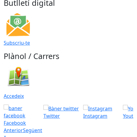
Butlletí digital
Subscriu-te
Plànol / Carrers
Accedeix
Twitter
Instagram
Youtu
Facebook
Anterior
Següent