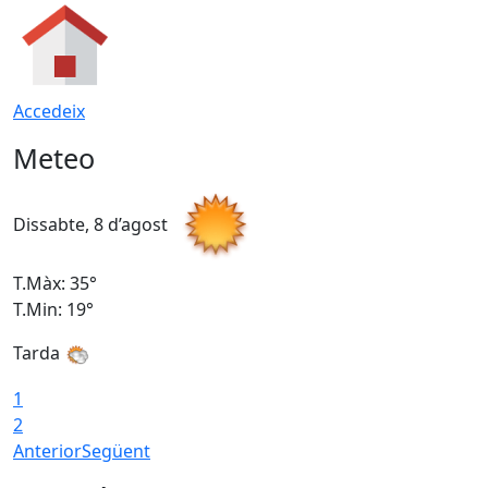
Accedeix
Meteo
Dissabte, 8 d’agost
D
T.Màx: 35°
T
T.Min: 19°
T
Tarda
1
2
Anterior
Següent