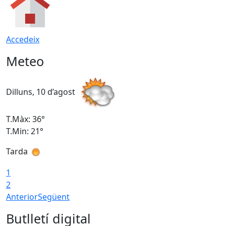
Accedeix
Meteo
Dilluns, 10 d’agost
D
T.Màx: 36°
T
T.Min: 21°
T
Tarda
T
1
2
Anterior
Següent
Butlletí digital