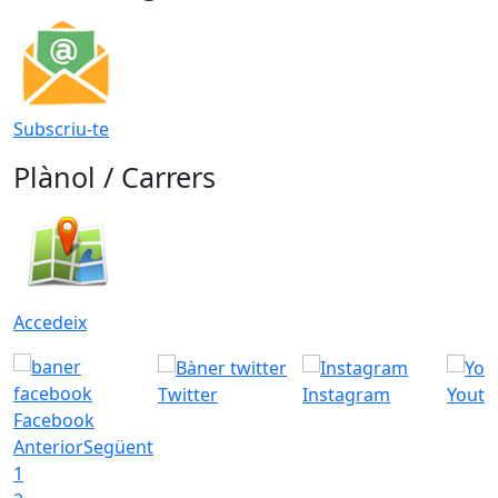
Subscriu-te
Plànol / Carrers
Accedeix
Twitter
Instagram
Youtu
Facebook
Anterior
Següent
1