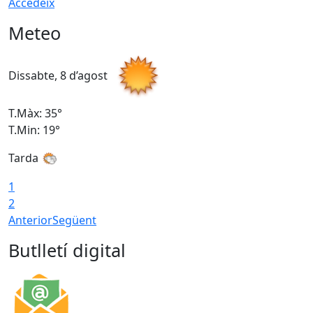
Accedeix
Meteo
Dissabte, 8 d’agost
D
T.Màx: 35°
T
T.Min: 19°
T
Tarda
1
2
Anterior
Següent
Butlletí digital