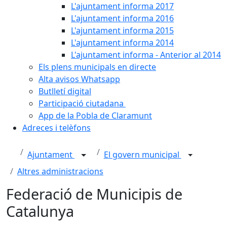
L'ajuntament informa 2017
L'ajuntament informa 2016
L'ajuntament informa 2015
L'ajuntament informa 2014
L'ajuntament informa - Anterior al 2014
Els plens municipals en directe
Alta avisos Whatsapp
Butlletí digital
Participació ciutadana
App de la Pobla de Claramunt
Adreces i telèfons
Ajuntament
El govern municipal
Altres administracions
Federació de Municipis de
Catalunya