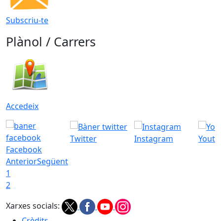
Subscriu-te
Plànol / Carrers
Accedeix
Twitter
Instagram
Youtu
Facebook
Anterior
Següent
1
2
Xarxes socials:
Crèdits