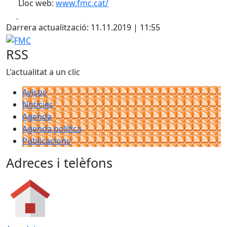
Lloc web:
www.fmc.cat/
Facebook
X
Darrera actualització: 11.11.2019 | 11:55
FMC
RSS
L'actualitat a un clic
Avisos
Notícies
Agenda
Agenda política
Publicacions
Adreces i telèfons