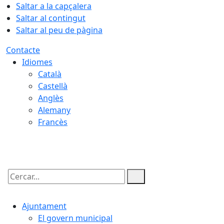
Saltar a la capçalera
Saltar al contingut
Saltar al peu de pàgina
Contacte
Idiomes
Català
Castellà
Anglès
Alemany
Francès
07.08.2026 | 23:19
Cercar:
Ajuntament
El govern municipal