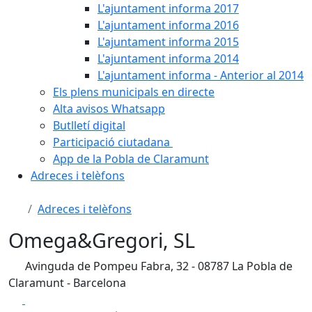
L'ajuntament informa 2017
L'ajuntament informa 2016
L'ajuntament informa 2015
L'ajuntament informa 2014
L'ajuntament informa - Anterior al 2014
Els plens municipals en directe
Alta avisos Whatsapp
Butlletí digital
Participació ciutadana
App de la Pobla de Claramunt
Adreces i telèfons
Adreces i telèfons
Omega&Gregori, SL
Avinguda de Pompeu Fabra, 32 - 08787 La Pobla de
Claramunt - Barcelona
Facebook
X