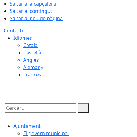
Saltar a la capçalera
Saltar al contingut
Saltar al peu de pàgina
Contacte
Idiomes
Català
Castellà
Anglès
Alemany
Francès
06.08.2026 | 08:52
Cercar:
Ajuntament
El govern municipal