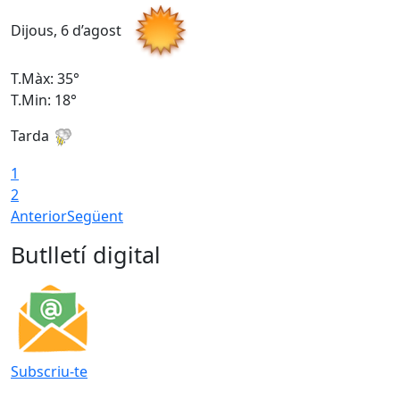
Dijous, 6 d’agost
D
T.Màx: 35°
T
T.Min: 18°
T
Tarda
T
1
2
Anterior
Següent
Butlletí digital
Subscriu-te