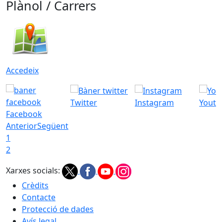
Plànol / Carrers
Accedeix
Twitter
Instagram
Youtu
Facebook
Anterior
Següent
1
2
Xarxes socials:
Crèdits
Contacte
Protecció de dades
Avís legal