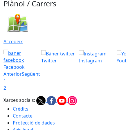
Plànol / Carrers
Accedeix
Twitter
Instagram
Youtu
Facebook
Anterior
Següent
1
2
Xarxes socials:
Crèdits
Contacte
Protecció de dades
Avís legal