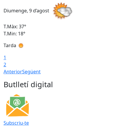
Diumenge, 9 d’agost
D
T.Màx: 37°
T
T.Min: 18°
T
Tarda
T
1
2
Anterior
Següent
Butlletí digital
Subscriu-te