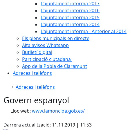
L'ajuntament informa 2017
L'ajuntament informa 2016
L'ajuntament informa 2015
L'ajuntament informa 2014
L'ajuntament informa - Anterior al 2014
Els plens municipals en directe
Alta avisos Whatsapp
Butlletí digital
Participació ciutadana
App de la Pobla de Claramunt
Adreces i telèfons
Adreces i telèfons
Govern espanyol
Lloc web:
www.lamoncloa.gob.es/
Facebook
X
Darrera actualització: 11.11.2019 | 11:53