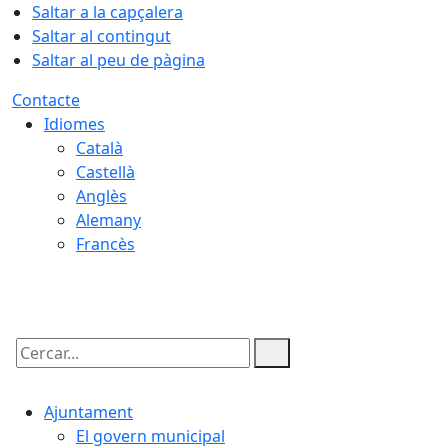
Saltar a la capçalera
Saltar al contingut
Saltar al peu de pàgina
Contacte
Idiomes
Català
Castellà
Anglès
Alemany
Francès
09.08.2026 | 13:04
Cercar:
Ajuntament
El govern municipal