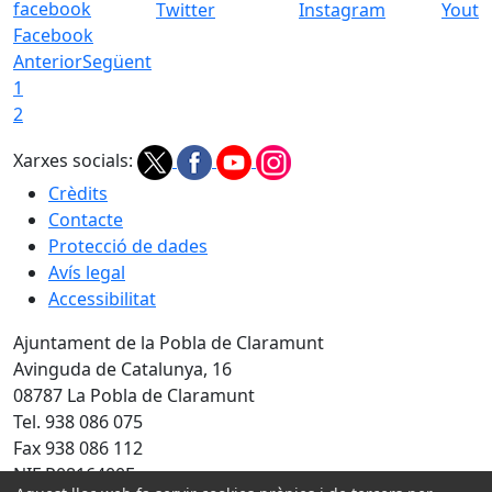
Twitter
Instagram
Youtu
Facebook
Anterior
Següent
1
2
Xarxes socials:
Crèdits
Contacte
Protecció de dades
Avís legal
Accessibilitat
Ajuntament de la Pobla de Claramunt
Avinguda de Catalunya, 16
08787 La Pobla de Claramunt
Tel. 938 086 075
Fax 938 086 112
NIF P0816400F