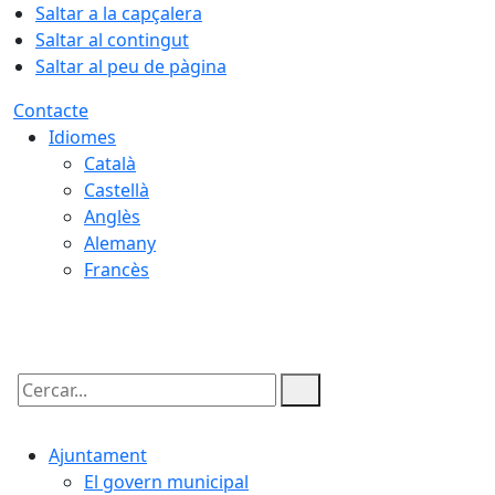
Saltar a la capçalera
Saltar al contingut
Saltar al peu de pàgina
Contacte
Idiomes
Català
Castellà
Anglès
Alemany
Francès
07.08.2026 | 14:32
Cercar:
Ajuntament
El govern municipal