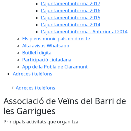
L'ajuntament informa 2017
L'ajuntament informa 2016
L'ajuntament informa 2015
L'ajuntament informa 2014
L'ajuntament informa - Anterior al 2014
Els plens municipals en directe
Alta avisos Whatsapp
Butlletí digital
Participació ciutadana
App de la Pobla de Claramunt
Adreces i telèfons
Adreces i telèfons
Associació de Veïns del Barri de
les Garrigues
Principals activitats que organitza: