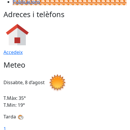
Publicacions
Adreces i telèfons
Accedeix
Meteo
Dissabte, 8 d’agost
D
T.Màx: 35°
T
T.Min: 19°
T
Tarda
1