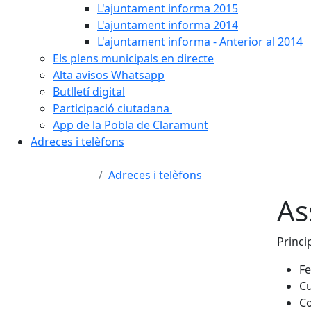
L'ajuntament informa 2015
L'ajuntament informa 2014
L'ajuntament informa - Anterior al 2014
Els plens municipals en directe
Alta avisos Whatsapp
Butlletí digital
Participació ciutadana
App de la Pobla de Claramunt
Adreces i telèfons
Adreces i telèfons
As
Princi
Fe
Cu
Co