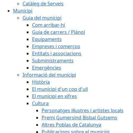
Catàleg de Serveis
Municipi
Guia del municipi
Com arribar-hi
Guia de carrers / Plànol
Equipaments
Empreses i comerços
Entitats i associacions
Subministraments
Emergències
Informació del municipi
Història
El municipi d'un cop d'ull
El municipi en xifres
Cultura
Personatges il·lustres i artistes locals
Premi Gumersind Bisbal Gutsems
Altres Poblas de Catalunya
Publicacions sobre el municipi