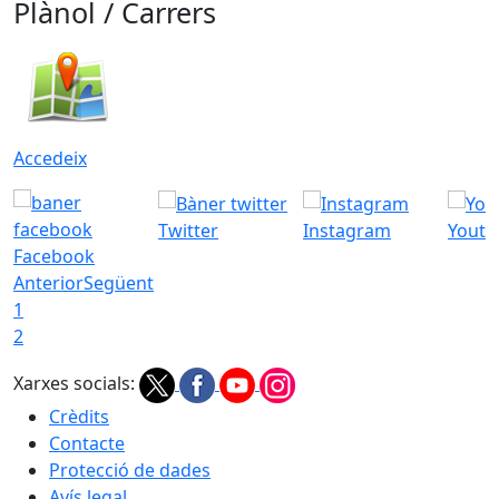
Plànol / Carrers
Accedeix
Twitter
Instagram
Youtu
Facebook
Anterior
Següent
1
2
Xarxes socials:
Crèdits
Contacte
Protecció de dades
Avís legal