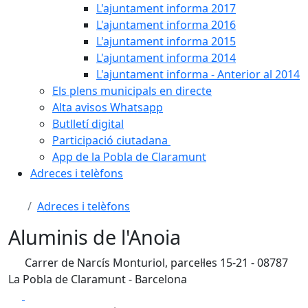
L'ajuntament informa 2017
L'ajuntament informa 2016
L'ajuntament informa 2015
L'ajuntament informa 2014
L'ajuntament informa - Anterior al 2014
Els plens municipals en directe
Alta avisos Whatsapp
Butlletí digital
Participació ciutadana
App de la Pobla de Claramunt
Adreces i telèfons
Adreces i telèfons
Aluminis de l'Anoia
Carrer de Narcís Monturiol, parcel·les 15-21 - 08787
La Pobla de Claramunt - Barcelona
Facebook
X