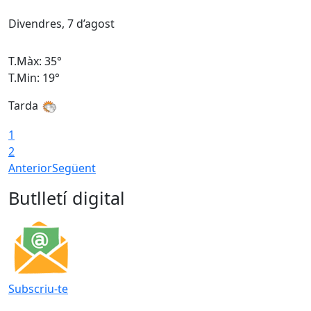
Divendres, 7 d’agost
D
T.Màx: 35°
T
T.Min: 19°
T
Tarda
T
1
2
Anterior
Següent
Butlletí digital
Subscriu-te