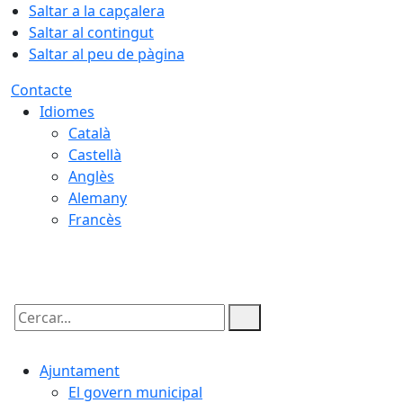
Saltar a la capçalera
Saltar al contingut
Saltar al peu de pàgina
Contacte
Idiomes
Català
Castellà
Anglès
Alemany
Francès
06.08.2026 | 19:33
Cercar:
Ajuntament
El govern municipal