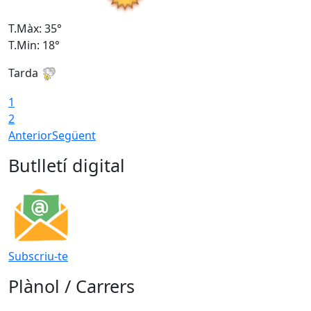
T.Màx: 35°
T
T.Min: 18°
T
Tarda
T
1
2
Anterior
Següent
Butlletí digital
Subscriu-te
Plànol / Carrers