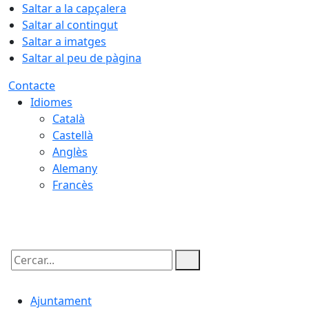
Saltar a la capçalera
Saltar al contingut
Saltar a imatges
Saltar al peu de pàgina
Contacte
Idiomes
Català
Castellà
Anglès
Alemany
Francès
06.08.2026 | 06:18
Cercar:
Ajuntament