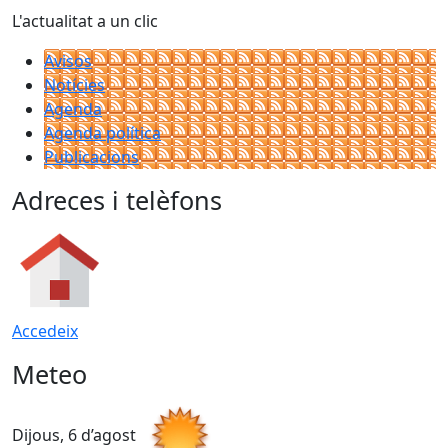
L'actualitat a un clic
Avisos
Notícies
Agenda
Agenda política
Publicacions
Adreces i telèfons
Accedeix
Meteo
Dijous, 6 d’agost
D