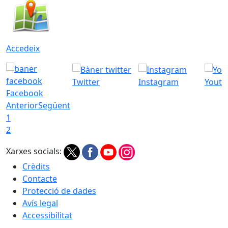
Accedeix
Twitter
Instagram
Youtu
Facebook
Anterior
Següent
1
2
Xarxes socials:
Crèdits
Contacte
Protecció de dades
Avís legal
Accessibilitat