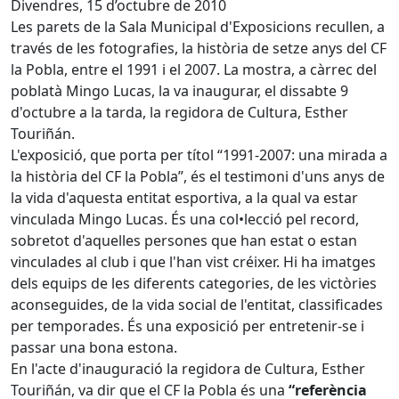
Divendres, 15 d’octubre de 2010
Les parets de la Sala Municipal d'Exposicions recullen, a
través de les fotografies, la història de setze anys del CF
la Pobla, entre el 1991 i el 2007. La mostra, a càrrec del
poblatà Mingo Lucas, la va inaugurar, el dissabte 9
d'octubre a la tarda, la regidora de Cultura, Esther
Touriñán.
L'exposició, que porta per títol “1991-2007: una mirada a
la història del CF la Pobla”, és el testimoni d'uns anys de
la vida d'aquesta entitat esportiva, a la qual va estar
vinculada Mingo Lucas. És una col•lecció pel record,
sobretot d'aquelles persones que han estat o estan
vinculades al club i que l'han vist créixer. Hi ha imatges
dels equips de les diferents categories, de les victòries
aconseguides, de la vida social de l'entitat, classificades
per temporades. És una exposició per entretenir-se i
passar una bona estona.
En l'acte d'inauguració la regidora de Cultura, Esther
Touriñán, va dir que el CF la Pobla és una
“referència