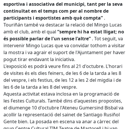
esportiva i associativa del municipi, tant per la seva
continuïtat en el temps com per al nombre de
participants i esportistes amb què compta”
.
Touriñán també va destacar la relació del Mingo Lucas
amb el club, amb el qual
“sempre hi ha estat lligat; no
és possible parlar de l'un sense l'altre”
. Tot seguit, va
intervenir Mingo Lucas que va convidar tothom a visitar
la mostra i va agrair el suport de l'Ajuntament per haver
pogut tirar endavant la iniciativa.
L'exposició es podrà veure fins al 21 d'octubre. L'horari
de visites és els dies feiners, de les 6 de la tarda a les 8
del vespre, i els festius, de les 12 a les 2 del migdia i de
les 6 de la tarda a les 8 del vespre.
Aquesta activitat estava inclosa en la programació de
les Festes Culturals. També dins d'aquestes propostes,
el diumenge 10 d'octubre l'Ateneu Gumersind Bisbal va
acollir la representació del sainet de Santiago Rusiñol
Gente bien. La posada en escena va anar a càrrec del
grup Centre Cultural TIM Teatre de Martorell i hi van