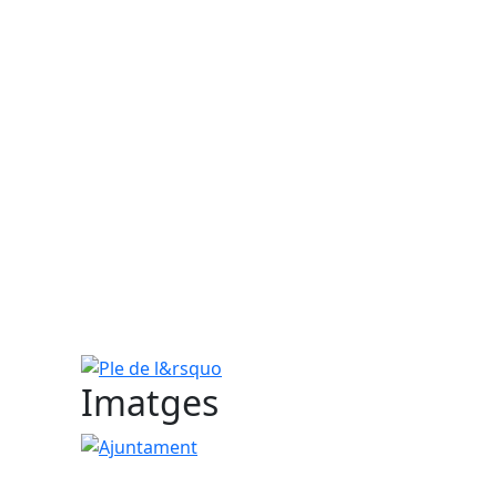
Ple de l&rsquo
Imatges
Ajuntament