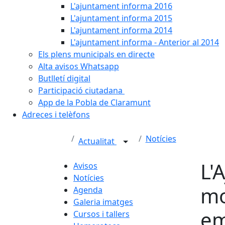
L'ajuntament informa 2016
L'ajuntament informa 2015
L'ajuntament informa 2014
L'ajuntament informa - Anterior al 2014
Els plens municipals en directe
Alta avisos Whatsapp
Butlletí digital
Participació ciutadana
App de la Pobla de Claramunt
Adreces i telèfons
Notícies
Actualitat
L'
Avisos
Notícies
mo
Agenda
Galeria imatges
em
Cursos i tallers