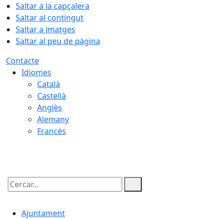
Saltar a la capçalera
Saltar al contingut
Saltar a imatges
Saltar al peu de pàgina
Contacte
Idiomes
Català
Castellà
Anglès
Alemany
Francès
05.08.2026 | 22:48
Cercar:
Ajuntament