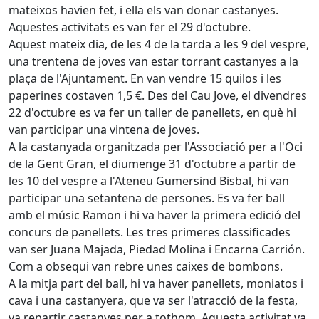
mateixos havien fet, i ella els van donar castanyes.
Aquestes activitats es van fer el 29 d'octubre.
Aquest mateix dia, de les 4 de la tarda a les 9 del vespre,
una trentena de joves van estar torrant castanyes a la
plaça de l'Ajuntament. En van vendre 15 quilos i les
paperines costaven 1,5 €. Des del Cau Jove, el divendres
22 d'octubre es va fer un taller de panellets, en què hi
van participar una vintena de joves.
A la castanyada organitzada per l'Associació per a l'Oci
de la Gent Gran, el diumenge 31 d'octubre a partir de
les 10 del vespre a l'Ateneu Gumersind Bisbal, hi van
participar una setantena de persones. Es va fer ball
amb el músic Ramon i hi va haver la primera edició del
concurs de panellets. Les tres primeres classificades
van ser Juana Majada, Piedad Molina i Encarna Carrión.
Com a obsequi van rebre unes caixes de bombons.
A la mitja part del ball, hi va haver panellets, moniatos i
cava i una castanyera, que va ser l'atracció de la festa,
va repartir castanyes per a tothom. Aquesta activitat va