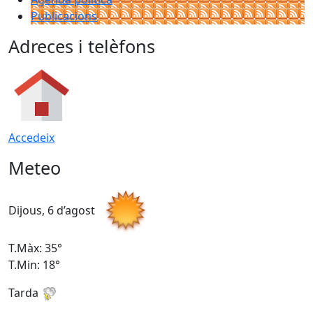
Publicacions
Adreces i telèfons
Accedeix
Meteo
Dijous, 6 d’agost
D
T.Màx: 35°
T
T.Min: 18°
T
Tarda
T