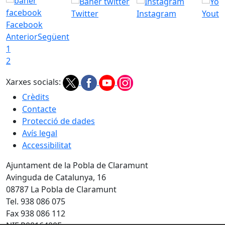
Twitter
Instagram
Youtu
Facebook
Anterior
Següent
1
2
Xarxes socials:
Crèdits
Contacte
Protecció de dades
Avís legal
Accessibilitat
Ajuntament de la Pobla de Claramunt
Avinguda de Catalunya, 16
08787 La Pobla de Claramunt
Tel. 938 086 075
Fax 938 086 112