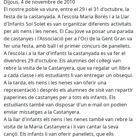
Dijous, 4 de novembre de 2010
El nostre poble va viure, entre el 29 i el 31 d'octubre, la
festa de la castanyada. A l'escola Maria Borés i a la Llar
d'Infants Sol Solet es van organitzar diferents activitats
per als nens i les nenes. El Cau Jove va posar una parada
de castanyes i l'Associació per a l'Oci de la Gent Gran va
fer una festa, amb ball i el primer concurs de panellets.
A l'escola i a la llar d'infants la castanyada es va fer el
divendres 29 d'octubre. Els alumnes del col·legi van
rebre la visita de la Castanyera, que va regalar un llibre
a cada classe i els estudiants li van entregar un obsequi.
A la tarda, els nens i les nenes van oferir una
representació i després els alumnes de sisè van repartir
paperines de castanyes per a tots els infants. Els
estudiants també van disposar d'un e-mail on podien
enviar missatges a la Castanyera.
A la llar d'infants els nens i les nenes també van rebre la
visita de la Maria Castanyera i li van cantar la seva
cançó. Els infants li van oferir panellets, que ells