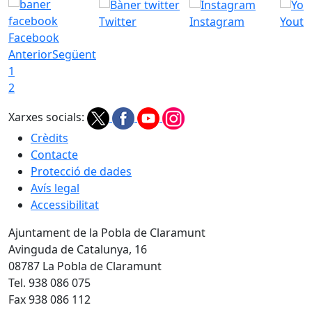
Twitter
Instagram
Youtu
Facebook
Anterior
Següent
1
2
Xarxes socials:
Crèdits
Contacte
Protecció de dades
Avís legal
Accessibilitat
Ajuntament de la Pobla de Claramunt
Avinguda de Catalunya, 16
08787 La Pobla de Claramunt
Tel. 938 086 075
Fax 938 086 112