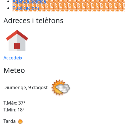
Agenda política
Publicacions
Adreces i telèfons
Accedeix
Meteo
Diumenge, 9 d’agost
D
T.Màx: 37°
T
T.Min: 18°
T
Tarda
T