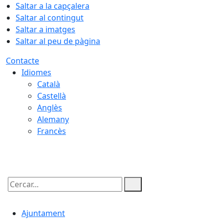
Saltar a la capçalera
Saltar al contingut
Saltar a imatges
Saltar al peu de pàgina
Contacte
Idiomes
Català
Castellà
Anglès
Alemany
Francès
08.08.2026 | 12:59
Cercar:
Ajuntament