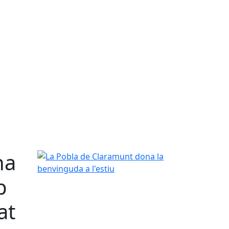
na
La Pobla de Claramunt dona la benvinguda a l'est
b
at