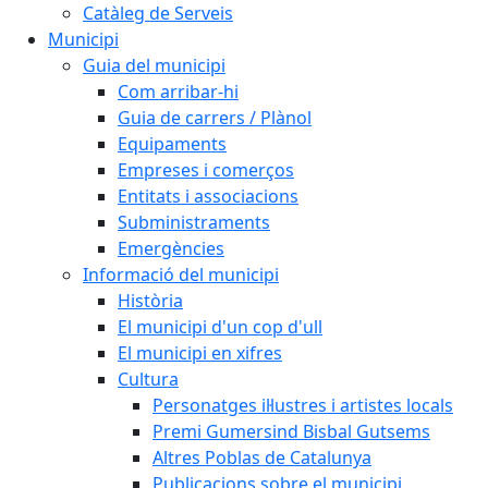
Catàleg de Serveis
Municipi
Guia del municipi
Com arribar-hi
Guia de carrers / Plànol
Equipaments
Empreses i comerços
Entitats i associacions
Subministraments
Emergències
Informació del municipi
Història
El municipi d'un cop d'ull
El municipi en xifres
Cultura
Personatges il·lustres i artistes locals
Premi Gumersind Bisbal Gutsems
Altres Poblas de Catalunya
Publicacions sobre el municipi