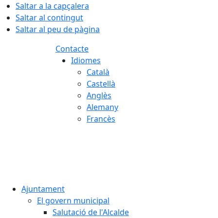
Saltar a la capçalera
Saltar al contingut
Saltar al peu de pàgina
Contacte
Idiomes
Català
Castellà
Anglès
Alemany
Francès
07.08.2026 | 06:08
Ajuntament
El govern municipal
Salutació de l'Alcalde