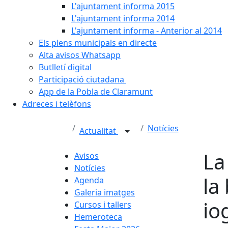
L'ajuntament informa 2015
L'ajuntament informa 2014
L'ajuntament informa - Anterior al 2014
Els plens municipals en directe
Alta avisos Whatsapp
Butlletí digital
Participació ciutadana
App de la Pobla de Claramunt
Adreces i telèfons
Notícies
Actualitat
La
Avisos
Notícies
la
Agenda
Galeria imatges
io
Cursos i tallers
Hemeroteca