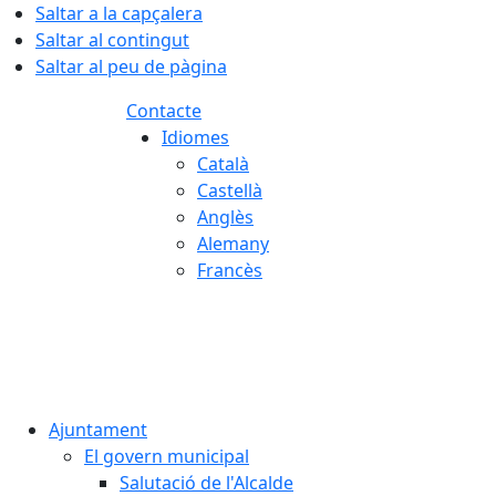
Saltar a la capçalera
Saltar al contingut
Saltar al peu de pàgina
Contacte
Idiomes
Català
Castellà
Anglès
Alemany
Francès
09.08.2026 | 08:29
Ajuntament
El govern municipal
Salutació de l'Alcalde