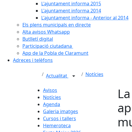
L'ajuntament informa 2015
L'ajuntament informa 2014
L'ajuntament informa - Anterior al 2014
Els plens municipals en directe
Alta avisos Whatsapp
Butlletí digital
Participació ciutadana
App de la Pobla de Claramunt
Adreces i telèfons
Notícies
Actualitat
La
Avisos
Notícies
ap
Agenda
Galeria imatges
mu
Cursos i tallers
Hemeroteca