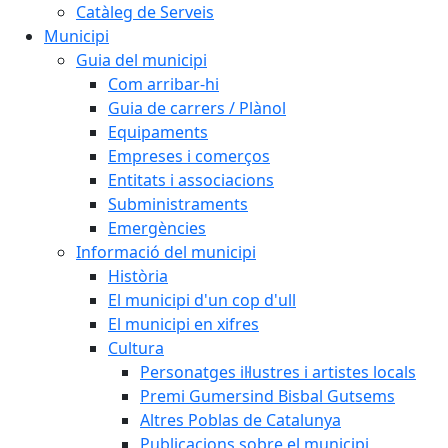
Catàleg de Serveis
Municipi
Guia del municipi
Com arribar-hi
Guia de carrers / Plànol
Equipaments
Empreses i comerços
Entitats i associacions
Subministraments
Emergències
Informació del municipi
Història
El municipi d'un cop d'ull
El municipi en xifres
Cultura
Personatges il·lustres i artistes locals
Premi Gumersind Bisbal Gutsems
Altres Poblas de Catalunya
Publicacions sobre el municipi