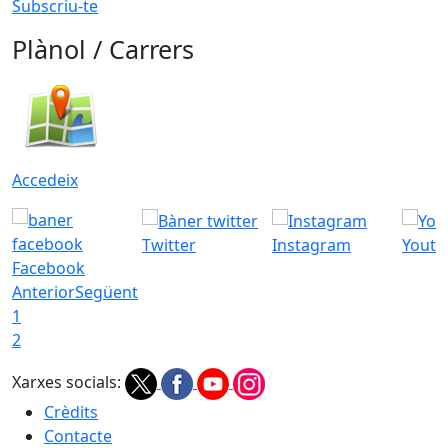
Subscriu-te
Plànol / Carrers
Accedeix
Twitter
Instagram
Youtu
Facebook
Anterior
Següent
1
2
Xarxes socials:
Crèdits
Contacte