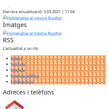
Facebook
X
Darrera actualització: 3.03.2021 | 11:04
Homenatge al mestre Rusiñol
Imatges
Homenatge al mestre Rusiñol
RSS
L'actualitat a un clic
Avisos
Notícies
Agenda
Agenda política
Publicacions
Adreces i telèfons