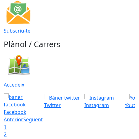
Subscriu-te
Plànol / Carrers
Accedeix
Twitter
Instagram
Youtu
Facebook
Anterior
Següent
1
2