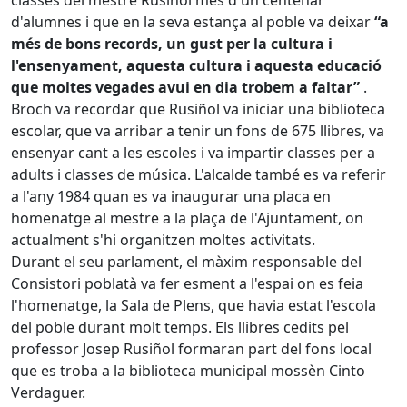
classes del mestre Rusiñol més d'un centenar
d'alumnes i que en la seva estança al poble va deixar
“a
més de bons records, un gust per la cultura i
l'ensenyament, aquesta cultura i aquesta educació
que moltes vegades avui en dia trobem a faltar”
.
Broch va recordar que Rusiñol va iniciar una biblioteca
escolar, que va arribar a tenir un fons de 675 llibres, va
ensenyar cant a les escoles i va impartir classes per a
adults i classes de música. L'alcalde també es va referir
a l'any 1984 quan es va inaugurar una placa en
homenatge al mestre a la plaça de l'Ajuntament, on
actualment s'hi organitzen moltes activitats.
Durant el seu parlament, el màxim responsable del
Consistori poblatà va fer esment a l'espai on es feia
l'homenatge, la Sala de Plens, que havia estat l'escola
del poble durant molt temps. Els llibres cedits pel
professor Josep Rusiñol formaran part del fons local
que es troba a la biblioteca municipal mossèn Cinto
Verdaguer.