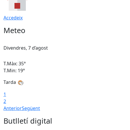
Accedeix
Meteo
Divendres, 7 d’agost
D
T.Màx: 35°
T
T.Min: 19°
T
Tarda
T
1
2
Anterior
Següent
Butlletí digital