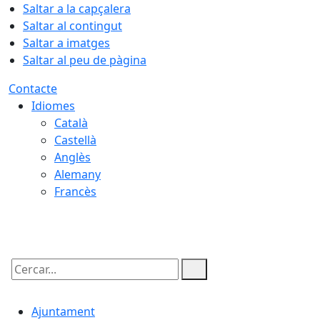
Saltar a la capçalera
Saltar al contingut
Saltar a imatges
Saltar al peu de pàgina
Contacte
Idiomes
Català
Castellà
Anglès
Alemany
Francès
06.08.2026 | 16:32
Cercar:
Ajuntament