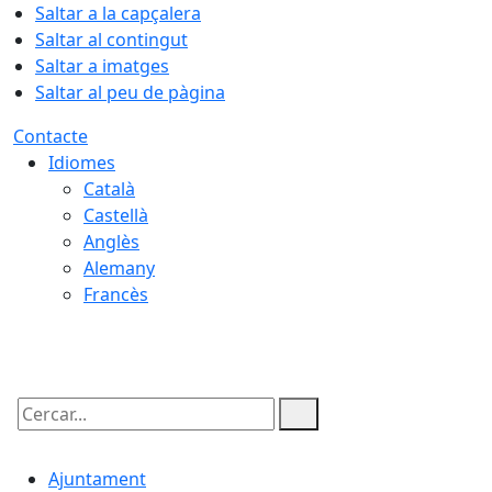
Saltar a la capçalera
Saltar al contingut
Saltar a imatges
Saltar al peu de pàgina
Contacte
Idiomes
Català
Castellà
Anglès
Alemany
Francès
07.08.2026 | 16:09
Cercar:
Ajuntament