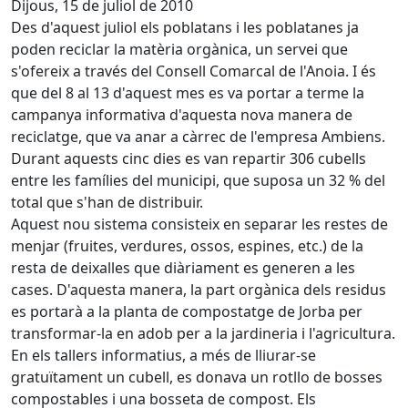
Dijous, 15 de juliol de 2010
Des d'aquest juliol els poblatans i les poblatanes ja
poden reciclar la matèria orgànica, un servei que
s'ofereix a través del Consell Comarcal de l'Anoia. I és
que del 8 al 13 d'aquest mes es va portar a terme la
campanya informativa d'aquesta nova manera de
reciclatge, que va anar a càrrec de l'empresa Ambiens.
Durant aquests cinc dies es van repartir 306 cubells
entre les famílies del municipi, que suposa un 32 % del
total que s'han de distribuir.
Aquest nou sistema consisteix en separar les restes de
menjar (fruites, verdures, ossos, espines, etc.) de la
resta de deixalles que diàriament es generen a les
cases. D'aquesta manera, la part orgànica dels residus
es portarà a la planta de compostatge de Jorba per
transformar-la en adob per a la jardineria i l'agricultura.
En els tallers informatius, a més de lliurar-se
gratuïtament un cubell, es donava un rotllo de bosses
compostables i una bosseta de compost. Els