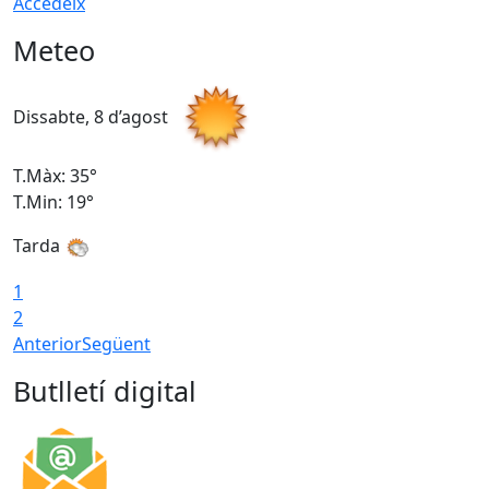
Accedeix
Meteo
Dissabte, 8 d’agost
D
T.Màx: 35°
T
T.Min: 19°
T
Tarda
1
2
Anterior
Següent
Butlletí digital