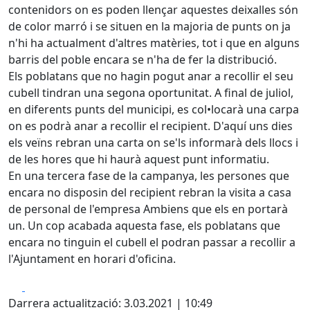
contenidors on es poden llençar aquestes deixalles són
de color marró i se situen en la majoria de punts on ja
n'hi ha actualment d'altres matèries, tot i que en alguns
barris del poble encara se n'ha de fer la distribució.
Els poblatans que no hagin pogut anar a recollir el seu
cubell tindran una segona oportunitat. A final de juliol,
en diferents punts del municipi, es col•locarà una carpa
on es podrà anar a recollir el recipient. D'aquí uns dies
els veïns rebran una carta on se'ls informarà dels llocs i
de les hores que hi haurà aquest punt informatiu.
En una tercera fase de la campanya, les persones que
encara no disposin del recipient rebran la visita a casa
de personal de l'empresa Ambiens que els en portarà
un. Un cop acabada aquesta fase, els poblatans que
encara no tinguin el cubell el podran passar a recollir a
l'Ajuntament en horari d'oficina.
Facebook
X
Darrera actualització: 3.03.2021 | 10:49